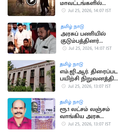
மாவட்டங்களில்
கனமழை எச்சரிக்கை
Jul 25, 2026, 14:07 IST
தமிழ் நாடு
அரசுப் பணியில்
குடும்பத்தினர்
தலையீடு.. தவெக
Jul 25, 2026, 14:07 IST
அமைச்சருக்கு சிக்கல்
தமிழ் நாடு
எம்.ஜி.ஆர். திரைப்பட
பயிற்சி நிறுவனத்தில்
மாணவர் சேர்க்கை
Jul 25, 2026, 13:07 IST
தமிழ் நாடு
ரூ.1 லட்சம் லஞ்சம்
வாங்கிய அரசு
அலுவலர் சிறையில்
Jul 25, 2026, 13:07 IST
அடைப்பு