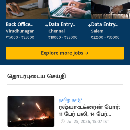
Back Office
Data Entry
Data Entry
Executive
Operator
Operator
Virudhunagar
Chennai
Salem
(Administration)
₹15000 - ₹25000
₹18000 - ₹28000
₹22500 - ₹35000
Explore more jobs
தொடர்புடைய செய்தி
தமிழ் நாடு
ரஷ்யா-உக்ரைன் போர்:
11 பேர் பலி, 14 பேர்
காயம்
Jul 25, 2026, 15:07 IST