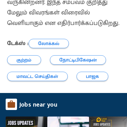
வருகின்றனர். இந்த சம்பவம் குறித்து
மேலும் விவரங்கள் விரைவில்
வெளியாகும் என எதிர்பார்க்கப்படுகிறது.
டேக்ஸ் :
லோக்கல்
குற்றம்
நோட்டிபிகேஷன்
மாவட்ட செய்திகள்
பாஜக
Jobs near you