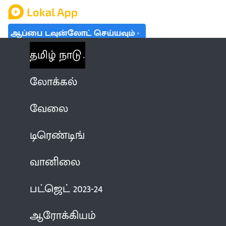
ஆப்பை டவுன்லோட் செய்யவும்
தமிழ் நாடு
லோக்கல்
வேலை
டிரெண்டிங்
வானிலை
பட்ஜெட் 2023-24
ஆரோக்கியம்