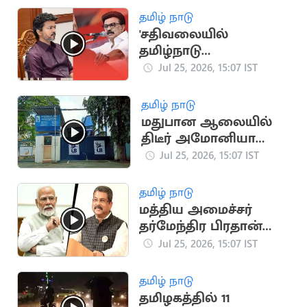
தமிழ் நாடு
'சதிவலையில்
தமிழ்நாடு
முதலமைச்சர் சிக்கக்
Jul 25, 2026, 15:07 IST
கூடாது' -
மு.க.ஸ்டாலின்
தமிழ் நாடு
எச்சரிக்கை
மதுபான ஆலையில்
திடீர் அமோனியா
வாயு கசிவு
Jul 25, 2026, 15:07 IST
தமிழ் நாடு
மத்திய அமைச்சர்
தர்மேந்திர பிரதான்
ராஜினாமா
Jul 25, 2026, 15:07 IST
தமிழ் நாடு
தமிழகத்தில் 11