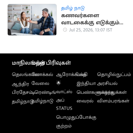
தமிழ் நாடு
கணவர்களை
வாடகைக்கு எடுக்கும்
பெண்கள்: விசித்திரம்
Jul 25, 2026, 13:07 IST
மாநிலங்கள்
மற்ற பிரிவுகள்
தெலங்கானா
லோக்கல்
ஆரோக்கியம்
பக்தி
தொழில்நுட்பம்
வேலை
🌟
இந்தியா
அரசியல்
ஆந்திர
வாட்ஸ்
பிரதேசம்
டிரெண்டிங்
பெண்களுக்காக
வாழ்த்துக்கள்
அப்
தமிழ்நாடு
வைரல்
விளம்பரங்கள்
தமிழ்நாடு
STATUS
பொழுதுப்போக்கு
குற்றம்