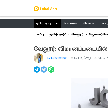
தமிழ் நாடு
லோக்கல்
வேலை
டிர
முகப்பு
தமிழ் நாடு
வேலூர்
ஜோலார்பே
வேலூர்: விமானப்படையி
By Lakshmanan
69
பார்த்தது
Jun 07, 2