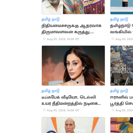
தமிழ் நாடு
தமிழ் நாடு
நிதியமைச்சருக்கு ஆதரவாக
தமிழ்நாடு
திருமாவளவன் கருத்து..
வங்கியில்
பதிலடி கொடுத்த மருத்துவர்
முடித்தவர்
Aug 05, 2026, 16:08 IST
Aug 05, 2026
ஷர்மிளா
தமிழ் நாடு
தமிழ் நாடு
டீப்ஃபேக் வீடியோ.. டெல்லி
ஈரானில்
உயர் நீதிமன்றத்தில் நடிகை
பூர்த்தி ச
தபு வழக்கு
மக்கள்
Aug 05, 2026, 16:08 IST
Aug 05, 2026