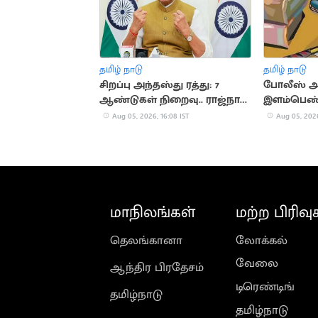
தமிழ் நாடு
தமிழ் நாடு
சிறப்பு அந்தஸ்து ரத்து: 7
போலீஸ் அ
ஆண்டுகள் நிறைவு.. ராஜ்நாத்
இளம்பெண்
சிங் பெருமிதம்
Aug 05, 2026, 16:08 IST
Aug 05, 2026
மாநிலங்கள்
மற்ற பிரிவு
தெலங்கானா
லோக்கல்
வேலை
ஆந்திர பிரதேசம்
டிரெண்டிங்
தமிழ்நாடு
தமிழ்நாடு