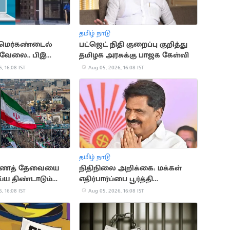
தமிழ் நாடு
 மெர்கண்டைல்
பட்ஜெட் நிதி குறைப்பு குறித்து
 வேலை.. பிஇ
தமிழக அரசுக்கு பாஜக கேள்வி
களுக்கு ஜாக்பாட்
, 16:08 IST
Aug 05, 2026, 16:08 IST
தமிழ் நாடு
 பணத் தேவையை
நிதிநிலை அறிக்கை: மக்கள்
ெய்ய திண்டாடும்
எதிர்பார்ப்பை பூர்த்தி
செய்யவில்லை - ஈ.ஆர்.
, 16:08 IST
Aug 05, 2026, 16:08 IST
ஈஸ்வரன்