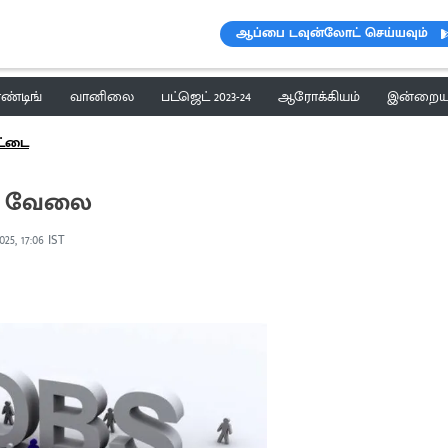
ஆப்பை டவுன்லோட் செய்யவும்
ெண்டிங்
வானிலை
பட்ஜெட் 2023-24
ஆரோக்கியம்
இன்றைய 
ட்டை
ல் வேலை
025, 17:06 IST