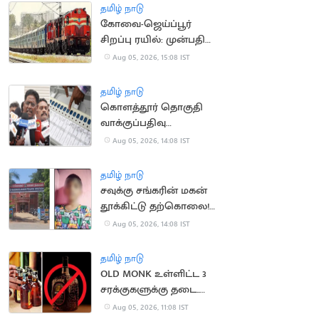
தமிழ் நாடு
கோவை-ஜெய்ப்பூர்
சிறப்பு ரயில்: முன்பதிவு
நாளை தொடக்கம்
Aug 05, 2026, 15:08 IST
தமிழ் நாடு
கொளத்தூர் தொகுதி
வாக்குப்பதிவு
இயந்திரங்கள்
Aug 05, 2026, 14:08 IST
பரிசோதனை இன்றுடன்
நிறைவு
தமிழ் நாடு
சவுக்கு சங்கரின் மகன்
தூக்கிட்டு தற்கொலை!
காரணம் என்ன?
Aug 05, 2026, 14:08 IST
தமிழ் நாடு
OLD MONK உள்ளிட்ட 3
சரக்குகளுக்கு தடை..
மதுபிரியர்களுக்கு ஷாக்
Aug 05, 2026, 11:08 IST