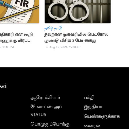
தமிழ் நாடு
திகாரி என கூறி
தவறான முகவரியில் பெட்ரோல்
ணுக்கு மிரட்ட
குண்டு வீசிய 3 பேர் கைது
, 16:08 IST
Aug 05, 2026, 15:08 IST
கள்
ஆரோக்கியம்
பக்தி
🌟 வாட்ஸ் அப்
இந்தியா
STATUS
பெண்களுக்காக
பொழுதுப்போக்கு
வைரல்