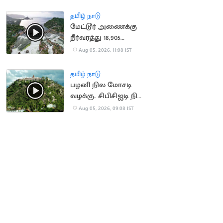
தமிழ் நாடு
மேட்டூர் அணைக்கு
நீர்வரத்து 18,905
கனஅடியாக அதிகரிப்பு
Aug 05, 2026, 11:08 IST
தமிழ் நாடு
பழனி நில மோசடி
வழக்கு.. சிபிசிஐடி நிலை
அறிக்கை தாக்கல்
Aug 05, 2026, 09:08 IST