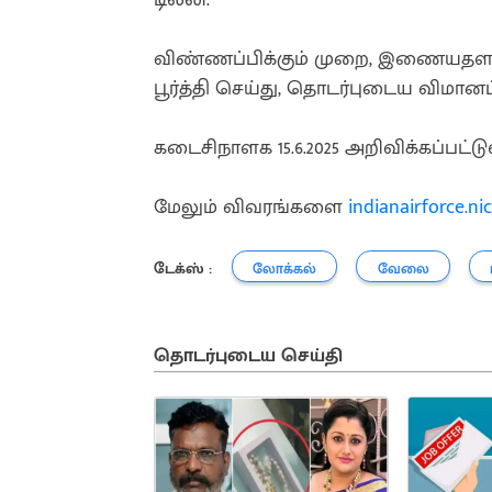
விண்ணப்பிக்கும் முறை, இணையதளத்
பூர்த்தி செய்து, தொடர்புடைய விமான
கடைசிநாளக 15.6.2025 அறிவிக்கப்பட்டு
மேலும் விவரங்களை
indianairforce.nic
டேக்ஸ் :
லோக்கல்
வேலை
தொடர்புடைய செய்தி