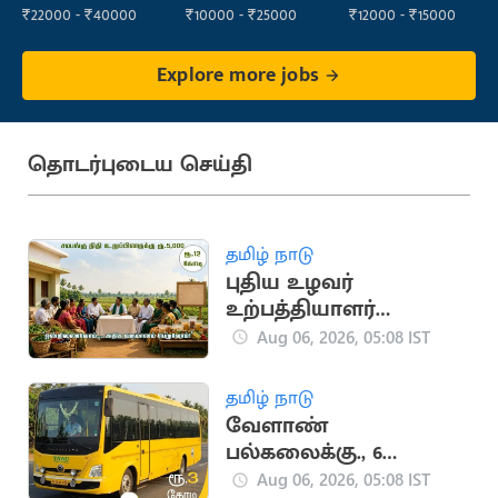
₹22000 - ₹40000
₹10000 - ₹25000
₹12000 - ₹15000
Explore more jobs
தொடர்புடைய செய்தி
தமிழ் நாடு
புதிய உழவர்
உற்பத்தியாளர்
நிறுவனங்கள்
Aug 06, 2026, 05:08 IST
நிறுவப்படும் -
அமைச்சர் அறிவிப்பு
தமிழ் நாடு
வேளாண்
பல்கலைக்கு., 6
பேருந்துகள் வாங்க
Aug 06, 2026, 05:08 IST