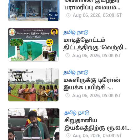
வேளாண் இயந்திர
பராமரிப்பு மையம்
அமைக்க ரூ.1.12 கோடி
Aug 06, 2026, 05:08 IST
தமிழ் நாடு
மாடித்தோட்டம்
திட்டத்திற்கு ‘வெற்றி
இல்லத்தரசி வீட்டுத்
Aug 06, 2026, 05:08 IST
தோட்டம்’ என பெயர்
சூட்டல்
தமிழ் நாடு
மகளிருக்கு டிரோன்
இயக்க பயிற்சி -
அமைச்சர் அறிவிப்பு
Aug 06, 2026, 05:08 IST
தமிழ் நாடு
சிறுதானிய
இயக்கத்திற்கு ரூ.63.81
கோடி நிதி ஒதுக்கீடு:
Aug 06, 2026, 05:08 IST