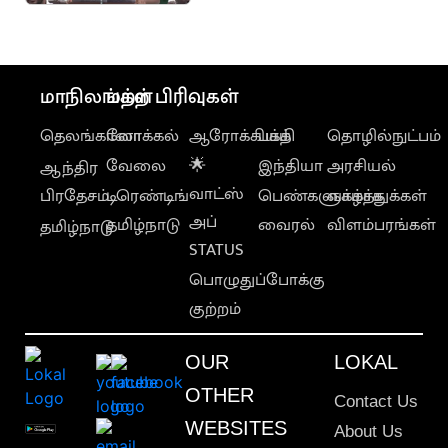
வேளாண் அமைச்சர்
மாநிலங்கள்
மற்ற பிரிவுகள்
தெலங்கானா
லோக்கல்
ஆரோக்கியம்
பக்தி
தொழில்நுட்பம்
வேலை
🌟
இந்தியா
அரசியல்
ஆந்திர
வாட்ஸ்
பிரதேசம்
டிரெண்டிங்
பெண்களுக்காக
வாழ்த்துக்கள்
அப்
தமிழ்நாடு
வைரல்
விளம்பரங்கள்
தமிழ்நாடு
STATUS
பொழுதுப்போக்கு
குற்றம்
OUR
LOKAL
OTHER
Contact Us
WEBSITES
About Us