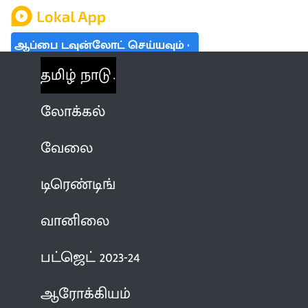
ஆப்பை டவுன்லோட் செய்யவும்
தமிழ் நாடு
லோக்கல்
வேலை
டிரெண்டிங்
வானிலை
பட்ஜெட் 2023-24
ஆரோக்கியம்