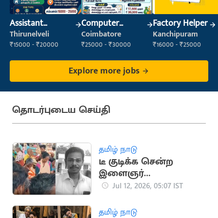
Assistant
Computer
Factory Helper
Manager
Operator
Thirunelveli
Coimbatore
Kanchipuram
₹15000 - ₹20000
₹25000 - ₹30000
₹16000 - ₹25000
Explore more jobs
தொடர்புடைய செய்தி
தமிழ் நாடு
டீ குடிக்க சென்ற
இளைஞர்
மர்மகும்பலால்
Jul 12, 2026, 05:07 IST
வெட்டிக்கொலை
தமிழ் நாடு