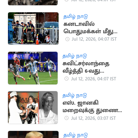
ஆக உயர்வு
தமிழ் நாடு
கனடாவில்
பொதுமக்கள் மீது
துப்பாக்கிச்சூடு: 2 பேர்
Jul 12, 2026, 04:07 IST
பலி
தமிழ் நாடு
சுவிட்சர்லாந்தை
வீழ்த்தி 6-வது
முறையாக
Jul 12, 2026, 04:07 IST
அரையிறுதியில்
அர்ஜென்டினா
தமிழ் நாடு
எஸ். ஜானகி
மறைவுக்கு துணை
ஜனாதிபதி,
Jul 12, 2026, 03:07 IST
தலைவர்கள் இரங்கல்
தமிழ் நாடு