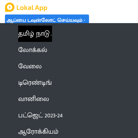
ஆப்பை டவுன்லோட் செய்யவும்
தமிழ் நாடு
லோக்கல்
வேலை
டிரெண்டிங்
வானிலை
பட்ஜெட் 2023-24
ஆரோக்கியம்