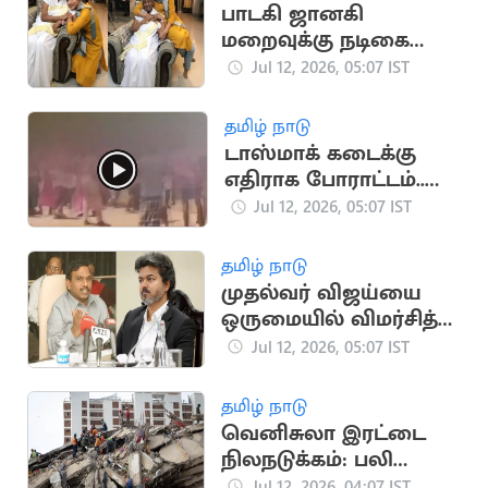
பாடகி ஜானகி
மறைவுக்கு நடிகை
த்ரிஷா இரங்கல்
Jul 12, 2026, 05:07 IST
தமிழ் நாடு
டாஸ்மாக் கடைக்கு
எதிராக போராட்டம்..
களத்தில் இறங்கிய
Jul 12, 2026, 05:07 IST
மாணவர்கள்
தமிழ் நாடு
முதல்வர் விஜய்யை
ஒருமையில் விமர்சித்த
திமுக எம்பி ஆ.ராசா
Jul 12, 2026, 05:07 IST
தமிழ் நாடு
வெனிசுலா இரட்டை
நிலநடுக்கம்: பலி
எண்ணிக்கை 4,333
Jul 12, 2026, 04:07 IST