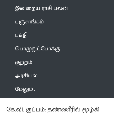
இன்றைய ராசி பலன்
பஞ்சாங்கம்
பக்தி
பொழுதுப்போக்கு
குற்றம்
அரசியல்
மேலும்
கே.வி. குப்பம்: தண்ணீரில் மூழ்கி