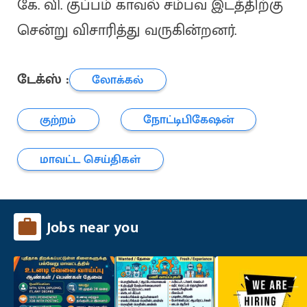
கே. வி. குப்பம் காவல் சம்பவ இடத்திற்கு
சென்று விசாரித்து வருகின்றனர்.
டேக்ஸ் :
லோக்கல்
குற்றம்
நோட்டிபிகேஷன்
மாவட்ட செய்திகள்
Jobs near you