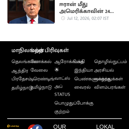
ஈரான் மீது
அமெரிக்காவின் 24
மணி நேர கெடு;
Jul 12, 2026, 02:07 IST
டிரம்பை கொல்ல
சதித்திட்டம்?
மாநிலங்கள்
மற்ற பிரிவுகள்
தெலங்கானா
லோக்கல்
ஆரோக்கியம்
பக்தி
தொழில்நுட்பம்
வேலை
🌟
இந்தியா
அரசியல்
ஆந்திர
வாட்ஸ்
பிரதேசம்
டிரெண்டிங்
பெண்களுக்காக
வாழ்த்துக்கள்
அப்
தமிழ்நாடு
வைரல்
விளம்பரங்கள்
தமிழ்நாடு
STATUS
பொழுதுப்போக்கு
குற்றம்
OUR
LOKAL