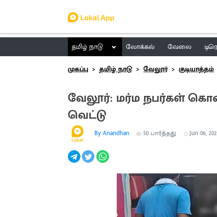
தமிழ் நாடு
லோக்கல்
வேலை
டிர
முகப்பு
தமிழ் நாடு
வேலூர்
குடியாத்தம்
வேலூர்: மர்ம நபர்கள் க
வெட்டு
By Anandhan
50
பார்த்தது
Jun 06, 202