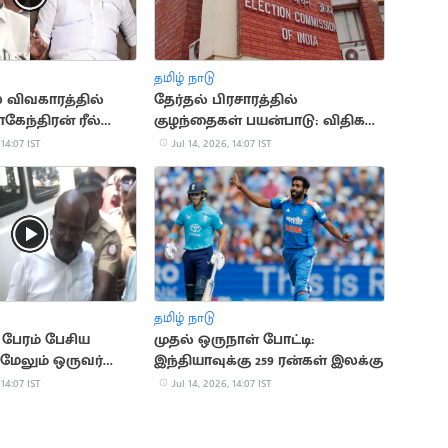
தமிழ் நாடு
 விவகாரத்தில்
தேர்தல் பிரசாரத்தில்
கேந்திரன் ரீல்
குழந்தைகள் பயன்பாடு: விதிகள்
்: ரமேஷ்
வகுக்க தேர்தல் ஆணையம்
 14:07 IST
Jul 14, 2026, 14:07 IST
முடிவு
தமிழ் நாடு
 பேரம் பேசிய
முதல் ஒருநாள் போட்டி:
 மேலும் ஒருவர்
இந்தியாவுக்கு 259 ரன்கள் இலக்கு
 14:07 IST
Jul 14, 2026, 14:07 IST