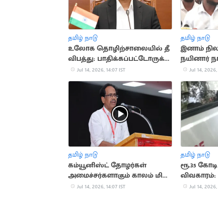
தமிழ் நாடு
தமிழ் நாடு
உலோக தொழிற்சாலையில் தீ
இனாம் நில
விபத்து: பாதிக்கப்பட்டோருக்கு
நயினார் நா
நிதியுதவி அறிவித்த முதல்வர்
சுத்துகிறார
Jul 14, 2026, 14:07 IST
Jul 14, 2026,
தமிழ் நாடு
தமிழ் நாடு
கம்யூனிஸ்ட் தோழர்கள்
ரூ.35 கோடி
அமைச்சர்களாகும் காலம் மிக
விவகாரம்:
நெருங்குகிறது -
கைது
Jul 14, 2026, 14:07 IST
Jul 14, 2026,
மு.வீரபாண்டியன்