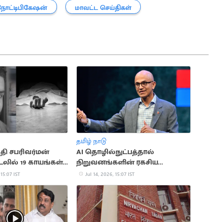
நோட்டிபிகேஷன்
மாவட்ட செய்திகள்
தமிழ் நாடு
ி சபரிவர்மன்
AI தொழில்நுட்பத்தால்
லில் 19 காயங்கள்
நிறுவனங்களின் ரகசிய
 உடற்கூராய்வில்
தகவல்களுக்கு ஆபத்து:
 15:07 IST
Jul 14, 2026, 15:07 IST
மைக்ரோசாப்ட் CEO