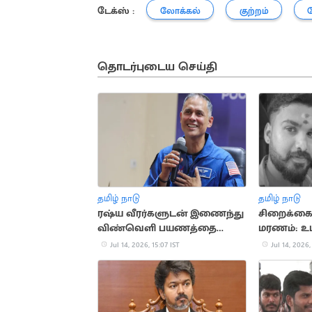
டேக்ஸ் :
லோக்கல்
குற்றம்
தொடர்புடைய செய்தி
தமிழ் நாடு
தமிழ் நாடு
ரஷ்ய வீரர்களுடன் இணைந்து
சிறைக்கைத
விண்வெளி பயணத்தை
மரணம்: உட
தொடங்கினார் அனில் மேனன்
இருப்பதாக
Jul 14, 2026, 15:07 IST
Jul 14, 2026,
தகவல்