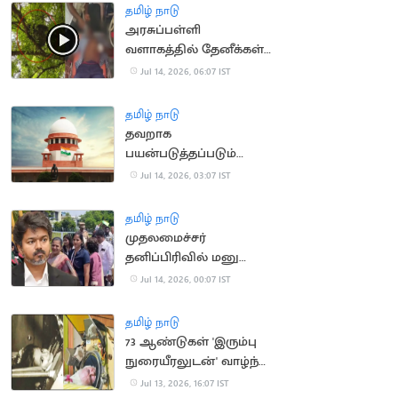
தமிழ் நாடு
அரசுப்பள்ளி
வளாகத்தில் தேனீக்கள்
கொட்டி 50
Jul 14, 2026, 06:07 IST
மாணாக்கர்கள் காயம்
தமிழ் நாடு
தவறாக
பயன்படுத்தப்படும்
போக்சோ.. உச்ச
Jul 14, 2026, 03:07 IST
நீதிமன்றம் கவலை
தமிழ் நாடு
முதலமைச்சர்
தனிப்பிரிவில் மனு
அளிக்க முடியாமல்
Jul 14, 2026, 00:07 IST
திரும்பி சென்ற மக்கள்
தமிழ் நாடு
73 ஆண்டுகள் 'இரும்பு
நுரையீரலுடன்' வாழ்ந்த
அமெரிக்க பெண்
Jul 13, 2026, 16:07 IST