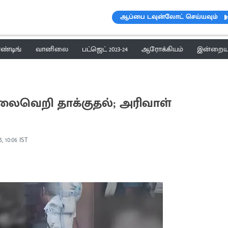
ஆப்பை டவுன்லோட் செய்யவும்
ெண்டிங்
வானிலை
பட்ஜெட் 2023-24
ஆரோக்கியம்
இன்றைய 
ொலைவெறி தாக்குதல்; அரிவாள்
5, 10:06 IST