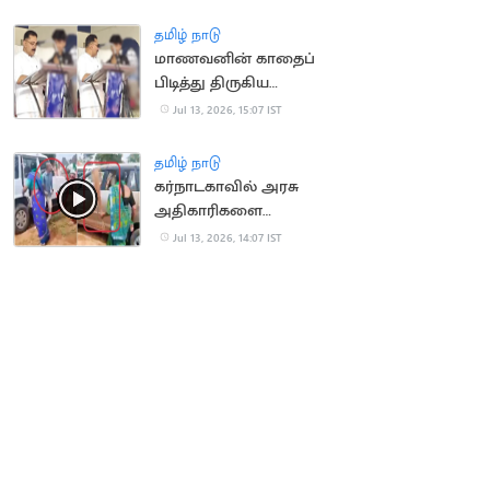
காலமானார்
தமிழ் நாடு
மாணவனின் காதைப்
பிடித்து திருகிய
முன்னாள் அமைச்சர்
Jul 13, 2026, 15:07 IST
மீது வழக்கு
தமிழ் நாடு
கர்நாடகாவில் அரசு
அதிகாரிகளை
துடைப்பத்தால்
Jul 13, 2026, 14:07 IST
வெளுத்த மக்கள்