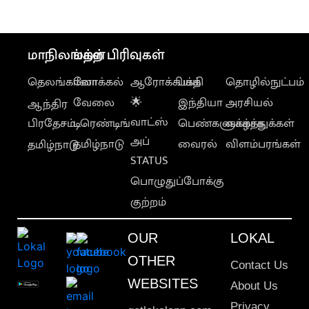
மாநிலங்கள்
மற்ற பிரிவுகள்
தெலங்கானா
லோக்கல்
ஆரோக்கியம்
பக்தி
தொழில்நுட்பம்
வேலை
🌟
இந்தியா
அரசியல்
ஆந்திர
வாட்ஸ்
பிரதேசம்
டிரெண்டிங்
பெண்களுக்காக
வாழ்த்துக்கள்
அப்
தமிழ்நாடு
வைரல்
விளம்பரங்கள்
தமிழ்நாடு
STATUS
பொழுதுப்போக்கு
குற்றம்
OUR
LOKAL
OTHER
Contact Us
WEBSITES
About Us
Privacy