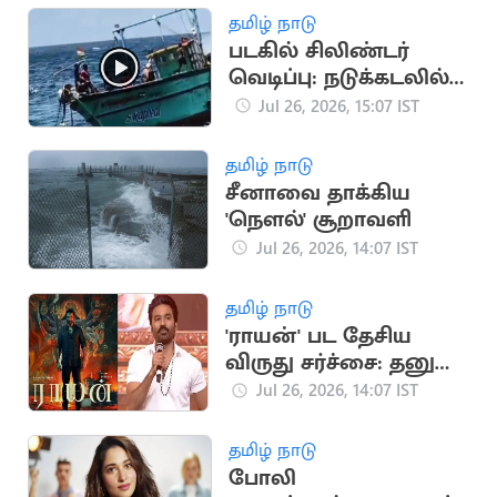
தமிழ் நாடு
படகில் சிலிண்டர்
வெடிப்பு: நடுக்கடலில்
குதித்து உயிர் தப்பிய
Jul 26, 2026, 15:07 IST
மீனவர்கள்
தமிழ் நாடு
சீனாவை தாக்கிய
'நௌல்' சூறாவளி
Jul 26, 2026, 14:07 IST
தமிழ் நாடு
'ராயன்' பட தேசிய
விருது சர்ச்சை: தனுஷ்
விளக்கம்
Jul 26, 2026, 14:07 IST
தமிழ் நாடு
போலி