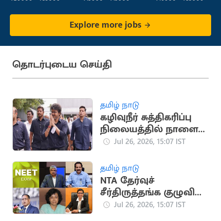
Fulfillment)
Explore more jobs
தொடர்புடைய செய்தி
தமிழ் நாடு
கழிவுநீர் சுத்திகரிப்பு
நிலையத்தில் நாளை
முதல்வர் ஆய்வு
Jul 26, 2026, 15:07 IST
தமிழ் நாடு
NTA தேர்வுச்
சீர்திருத்தங்க குழுவில்
இடம்பெற்றுள்ளவர்கள்
Jul 26, 2026, 15:07 IST
யார்?