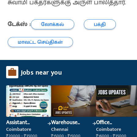
சுவாமி பக்தர்களுக்கு அருள் பாலித்தார்.
டேக்ஸ் :
லோக்கல்
பக்தி
மாவட்ட செய்திகள்
Jobs near you
Assistant
Warehouse
Office
Manager
Supervisor
Administrator
Coimbatore
Chennai
Coimbatore
(Warehouse &
₹20000 - ₹35000
₹15000 - ₹15000
₹16000 - ₹35000