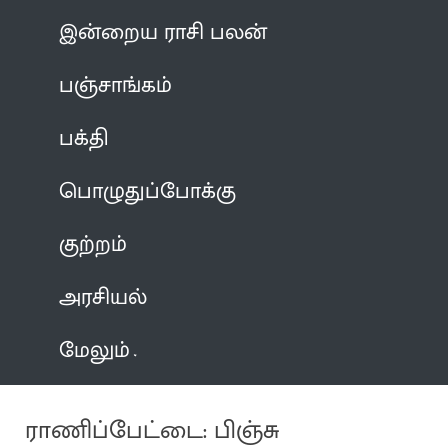
இன்றைய ராசி பலன்
பஞ்சாங்கம்
பக்தி
பொழுதுப்போக்கு
குற்றம்
அரசியல்
மேலும்
ராணிப்பேட்டை: பிஞ்சு