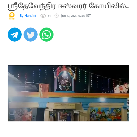
ஸ்ரீதேவேந்திர ஈஸ்வரர் கோயிலில்
மண்டல பூஜை நிறைவு விழா
By Nandini
51
Jun 10, 2025, 07:06 IST