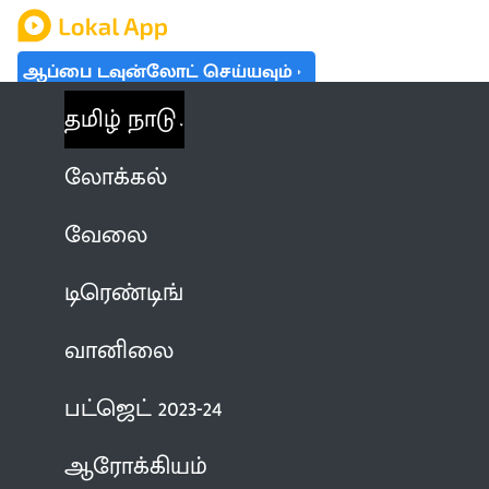
ஆப்பை டவுன்லோட் செய்யவும்
தமிழ் நாடு
லோக்கல்
வேலை
டிரெண்டிங்
வானிலை
பட்ஜெட் 2023-24
ஆரோக்கியம்