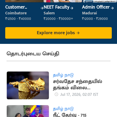
Customer
NEET Faculty
Admin Officer
Support Officer
Coimbatore
Salem
Madurai
₹12500 - ₹40000
₹20000 - ₹50000+
₹12000 - ₹29000
Explore more jobs
தொடர்புடைய செய்தி
தமிழ் நாடு
சர்வதேச சந்தையில்
தங்கம் விலை
கணிசமாக குறைந்தது
Jul 17, 2026, 02:07 IST
தமிழ் நாடு
நீட் தேர்வு - 715