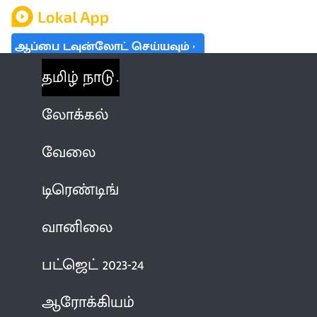
ஆப்பை டவுன்லோட் செய்யவும்
தமிழ் நாடு
லோக்கல்
வேலை
டிரெண்டிங்
வானிலை
பட்ஜெட் 2023-24
ஆரோக்கியம்