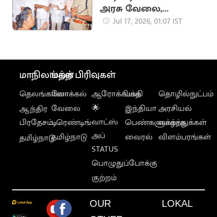
அரசு வேலை,
நிவாரணத்தை ஏற்க
Jul 17, 2026, 01:07 IST
மறுப்பு: அமைச்சர்கள்
ஏமாற்றத்துடன்
திரும்பினர்
மாநிலங்கள்
மற்ற பிரிவுகள்
தெலங்கானா
லோக்கல்
ஆரோக்கியம்
பக்தி
தொழில்நுட்பம்
வேலை
🌟
இந்தியா
அரசியல்
ஆந்திர
வாட்ஸ்
பிரதேசம்
டிரெண்டிங்
பெண்களுக்காக
வாழ்த்துக்கள்
அப்
தமிழ்நாடு
வைரல்
விளம்பரங்கள்
தமிழ்நாடு
STATUS
பொழுதுப்போக்கு
குற்றம்
OUR
LOKAL