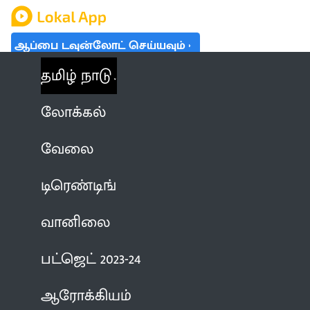
ஆப்பை டவுன்லோட் செய்யவும்
தமிழ் நாடு
லோக்கல்
வேலை
டிரெண்டிங்
வானிலை
பட்ஜெட் 2023-24
ஆரோக்கியம்