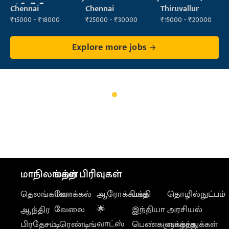
వార్డెన్
(Construction)
Sales)
Chennai
Chennai
Thiruvallur
₹15000 - ₹18000
₹25000 - ₹30000
₹15000 - ₹20000
Explore more jobs
மாநிலங்கள்
மற்ற பிரிவுகள்
தெலங்கானா
லோக்கல்
ஆரோக்கியம்
பக்தி
தொழில்நுட்பம்
வேலை
🌟
இந்தியா
அரசியல்
ஆந்திர
வாட்ஸ்
பிரதேசம்
டிரெண்டிங்
பெண்களுக்காக
வாழ்த்துக்கள்