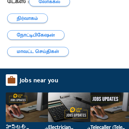
டேக்ஸ் :
லோக்கல்
நிர்வாகம்
நோட்டிபிகேஷன்
மாவட்ட செய்திகள்
Jobs near you
హాస్టల్
Electrician
Telecaller (Tele