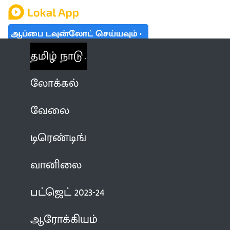
ஆப்பை டவுன்லோட் செய்யவும்
தமிழ் நாடு
லோக்கல்
வேலை
டிரெண்டிங்
வானிலை
பட்ஜெட் 2023-24
ஆரோக்கியம்