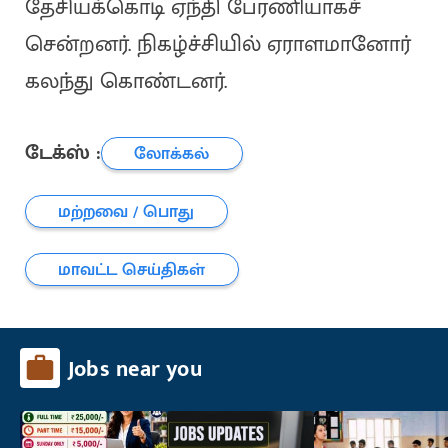
தேசியக்கொடி ஏந்தி பேரணியாகச்
சென்றனர். நிகழ்ச்சியில் ஏராளமானோர்
கலந்து கொண்டனர்.
டேக்ஸ் :
லோக்கல்
மற்றவை / பொது
மாவட்ட செய்திகள்
Jobs near you