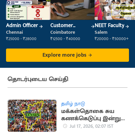
Admin Officer
Customer
NEET Faculty
Support Officer
Chennai
Coimbatore
Salem
₹25000 - ₹28000
₹12500 - ₹40000
₹20000 - ₹50000+
Explore more jobs
தொடர்புடைய செய்தி
தமிழ் நாடு
மக்கள்தொகை சுய
கணக்கெடுப்பு இன்று
முதல் தொடக்கம்
Jul 17, 2026, 02:07 IST