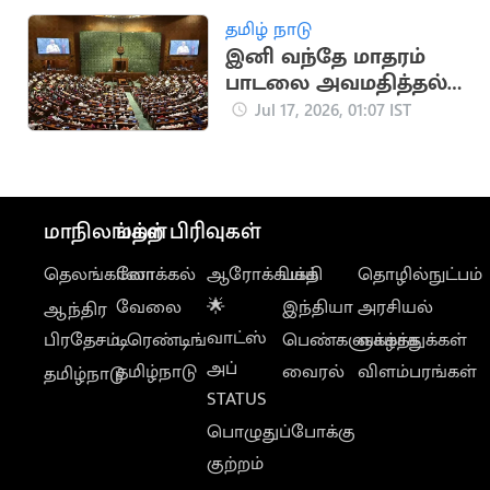
தமிழ் நாடு
இனி வந்தே மாதரம்
பாடலை அவமதித்தல்
தண்டனை நிச்சயம்
Jul 17, 2026, 01:07 IST
மாநிலங்கள்
மற்ற பிரிவுகள்
தெலங்கானா
லோக்கல்
ஆரோக்கியம்
பக்தி
தொழில்நுட்பம்
வேலை
🌟
இந்தியா
அரசியல்
ஆந்திர
வாட்ஸ்
பிரதேசம்
டிரெண்டிங்
பெண்களுக்காக
வாழ்த்துக்கள்
அப்
தமிழ்நாடு
வைரல்
விளம்பரங்கள்
தமிழ்நாடு
STATUS
பொழுதுப்போக்கு
குற்றம்