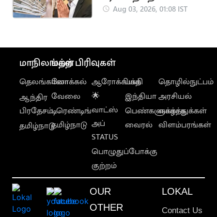
ரூ.2,500 எப்போது?..
Aug 03, 2026, 01:08 IST
பட்ஜெட்டில் பதில்
கிடைக்குமா?
மாநிலங்கள்
மற்ற பிரிவுகள்
தெலங்கானா
லோக்கல்
ஆரோக்கியம்
பக்தி
தொழில்நுட்பம்
வேலை
🌟
இந்தியா
அரசியல்
ஆந்திர
வாட்ஸ்
பிரதேசம்
டிரெண்டிங்
பெண்களுக்காக
வாழ்த்துக்கள்
அப்
தமிழ்நாடு
வைரல்
விளம்பரங்கள்
தமிழ்நாடு
STATUS
பொழுதுப்போக்கு
குற்றம்
OUR
LOKAL
OTHER
Contact Us