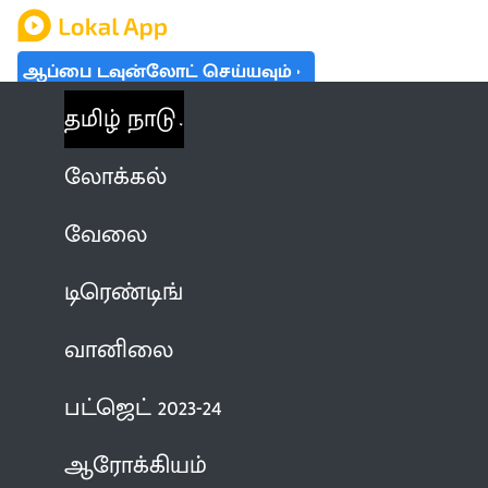
ஆப்பை டவுன்லோட் செய்யவும்
தமிழ் நாடு
லோக்கல்
வேலை
டிரெண்டிங்
வானிலை
பட்ஜெட் 2023-24
ஆரோக்கியம்