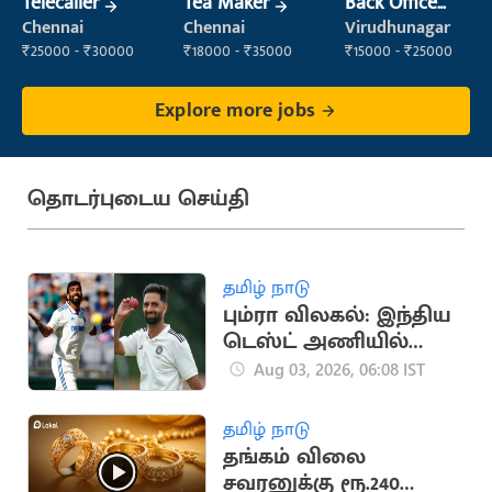
Telecaller
Tea Maker
Back Office
Executive
Chennai
Chennai
Virudhunagar
(Administration)
₹25000 - ₹30000
₹18000 - ₹35000
₹15000 - ₹25000
Explore more jobs
தொடர்புடைய செய்தி
தமிழ் நாடு
பும்ரா விலகல்: இந்திய
டெஸ்ட் அணியில்
ஆகிப் நபிக்கு வாய்ப்பு
Aug 03, 2026, 06:08 IST
தமிழ் நாடு
தங்கம் விலை
சவரனுக்கு ரூ.240