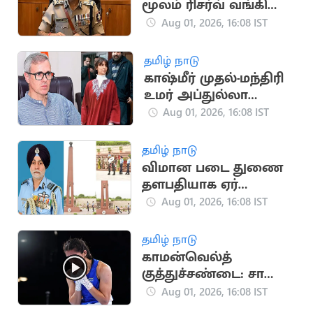
மூலம் ரிசர்வ் வங்கி
மோசடி: முக்கிய
Aug 01, 2026, 16:08 IST
குற்றவாளி கைது
தமிழ் நாடு
காஷ்மீர் முதல்-மந்திரி
உமர் அப்துல்லா
தம்பதிக்கு விவாகரத்து:
Aug 01, 2026, 16:08 IST
கோர்ட் ஒப்புதல்
தமிழ் நாடு
விமான படை துணை
தளபதியாக ஏர்
மார்ஷல் தேஜ்பால் சிங்
Aug 01, 2026, 16:08 IST
பொறுப்பேற்பு
தமிழ் நாடு
காமன்வெல்த்
குத்துச்சண்டை: சாக்ஷி
சவுத்ரி தங்கம் வென்று
Aug 01, 2026, 16:08 IST
அசத்தல்!