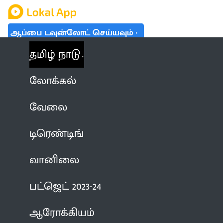
ஆப்பை டவுன்லோட் செய்யவும்
தமிழ் நாடு
லோக்கல்
வேலை
டிரெண்டிங்
வானிலை
பட்ஜெட் 2023-24
ஆரோக்கியம்