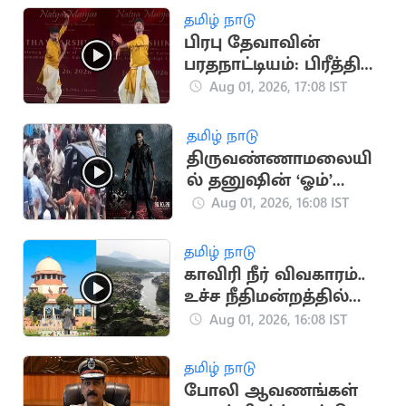
பிரம்மோற்சவ விழா
தமிழ் நாடு
தொடக்கம்
பிரபு தேவாவின்
பரதநாட்டியம்: பிரீத்தி
சஞ்சீவின் விமர்சனம்
Aug 01, 2026, 17:08 IST
வைரல்
தமிழ் நாடு
திருவண்ணாமலையி
ல் தனுஷின் ‘ஓம்’
படப்பிடிப்பு: திரண்ட
Aug 01, 2026, 16:08 IST
ரசிகர்கள்
தமிழ் நாடு
காவிரி நீர் விவகாரம்..
உச்ச நீதிமன்றத்தில்
திமுக அவசர மனு
Aug 01, 2026, 16:08 IST
தமிழ் நாடு
போலி ஆவணங்கள்