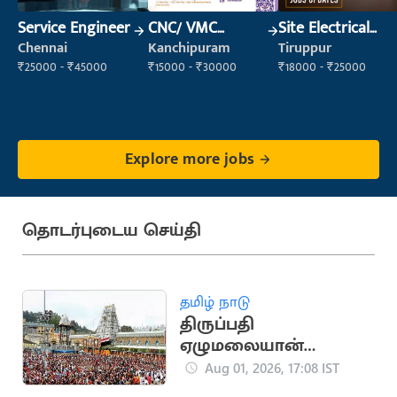
Service Engineer
CNC/ VMC
Site Electrical
Operator
Engineer
Chennai
Kanchipuram
Tiruppur
₹25000 - ₹45000
₹15000 - ₹30000
₹18000 - ₹25000
Explore more jobs
தொடர்புடைய செய்தி
தமிழ் நாடு
திருப்பதி
ஏழுமலையான்
கோயிலில் செப்.15-ல்
Aug 01, 2026, 17:08 IST
வருடாந்திர