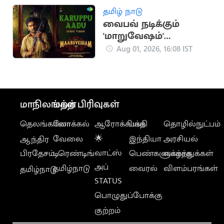
தமிழ் நாடு
வைபவ் நடிக்கும்
'மாறுவேஷம்'
திரைப்படத்தின் 'கருப்பு
Aug 01, 2026, 16:08 IST
ஆடு' பாடல்
வெளியானது
மாநிலங்கள்
மற்ற பிரிவுகள்
தெலங்கானா
லோக்கல்
ஆரோக்கியம்
பக்தி
தொழில்நுட்பம்
வேலை
🌟
இந்தியா
அரசியல்
ஆந்திர
வாட்ஸ்
பிரதேசம்
டிரெண்டிங்
பெண்களுக்காக
வாழ்த்துக்கள்
அப்
தமிழ்நாடு
வைரல்
விளம்பரங்கள்
தமிழ்நாடு
STATUS
பொழுதுப்போக்கு
குற்றம்