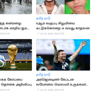
தமிழ் நாடு
ர்த்த கனமழை:
9ஆம் வகுப்பு சிறுமியை
டாக மாறிய ஜம்மு-
சுட்டுக்கொன்ற 16 வயது காதலன்
 05:07 IST
Jul 19, 2026, 05:07 IST
தமிழ் நாடு
லகக் கோப்பை
அர்ஜென்டினா கேப்டன்
சு தொகை அறிவிப்பு
லயோனல் மெஸ்ஸி உருக்கமான
பதிவு!
 05:07 IST
Jul 19, 2026, 05:07 IST