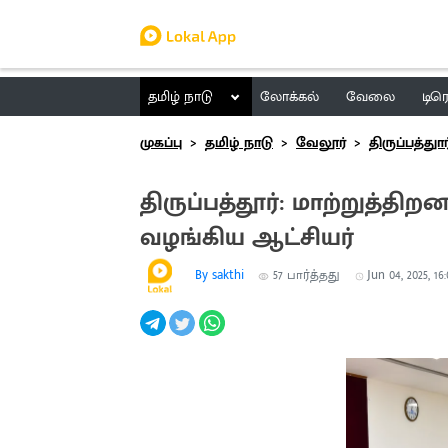
தமிழ் நாடு
லோக்கல்
வேலை
டிர
முகப்பு
தமிழ் நாடு
வேலூர்
திருப்பத்துா
திருப்பத்தூர்: மாற்றுத்தி
வழங்கிய ஆட்சியர்
By sakthi
57
பார்த்தது
Jun 04, 2025, 16