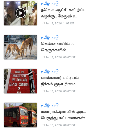
கோடி இழப்பீடு
தமிழ் நாடு
தவெக ஆட்சி கவிழ்ப்பு
வழக்கு... மேலும் 3
பேரிடம் போலீசார் தீவிர
Jul 18, 2026, 11:07 IST
விசாரணை
தமிழ் நாடு
சென்னையில் 39
தெருக்களில்
தெருநாய்களுக்கு
Jul 18, 2026, 09:07 IST
உணவளிக்க ஏற்பாடு
தமிழ் நாடு
வாக்காளர் பட்டியல்
நீக்கம் குடியுரிமை
இழப்பாகாது: உச்ச
Jul 18, 2026, 09:07 IST
நீதிமன்றம்
தமிழ் நாடு
மகாராஷ்டிராவில் அரசு
பேருந்து கட்டணங்கள்
உயர்வு
Jul 18, 2026, 08:07 IST