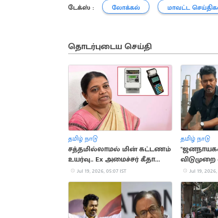
டேக்ஸ் :
லோக்கல்
மாவட்ட செய்திக
தொடர்புடைய செய்தி
தமிழ் நாடு
தமிழ் நாடு
சத்தமில்லாமல் மின் கட்டணம்
"ஜனநாயகன்
உயர்வு.. Ex அமைச்சர் கீதா
விடுமுறை 
ஜீவன் குற்றசாட்டு
ஆச்சரியம
Jul 19, 2026, 05:07 IST
Jul 19, 2026,
ஆர்.பி.உதய