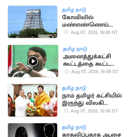
ஆகஸ்ட் 8, 9-ல்
நேர்முகத் தேர்வு!
தமிழ் நாடு
கோவிலில்
மண்எண்ணெய்
ஊற்றி தீக்குளித்த
Aug 07, 2026, 16:08 IST
பக்தர்:
அதிர்ஷ்டவசமாக உயிர்
தமிழ் நாடு
பிழைத்தார்
அனைத்துக்கட்சி
கூட்டத்தை கூட்ட
வேண்டும்.. சீமான்
Aug 07, 2026, 16:08 IST
வலியுறுத்தல்
தமிழ் நாடு
நாம் தமிழர் கட்சியில்
இருந்து விலகி
தவெகவில் இணைந்த
Aug 07, 2026, 16:08 IST
புகழேந்தி மாறன்
தமிழ் நாடு
காதலிப்பதாக ஆசை