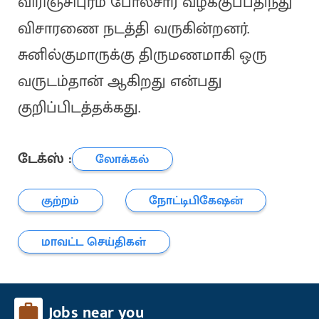
விரிஞ்சிபுரம் போலீசார் வழக்குப்பதிந்து
விசாரணை நடத்தி வருகின்றனர்.
சுனில்குமாருக்கு திருமணமாகி ஒரு
வருடம்தான் ஆகிறது என்பது
குறிப்பிடத்தக்கது.
டேக்ஸ் :
லோக்கல்
குற்றம்
நோட்டிபிகேஷன்
மாவட்ட செய்திகள்
Jobs near you