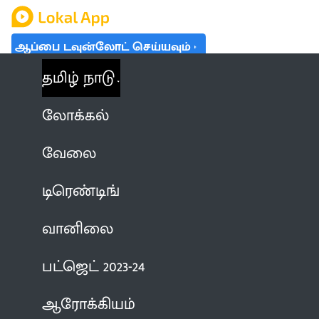
ஆப்பை டவுன்லோட் செய்யவும்
தமிழ் நாடு
லோக்கல்
வேலை
டிரெண்டிங்
வானிலை
பட்ஜெட் 2023-24
ஆரோக்கியம்