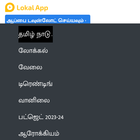
ஆப்பை டவுன்லோட் செய்யவும்
தமிழ் நாடு
லோக்கல்
வேலை
டிரெண்டிங்
வானிலை
பட்ஜெட் 2023-24
ஆரோக்கியம்