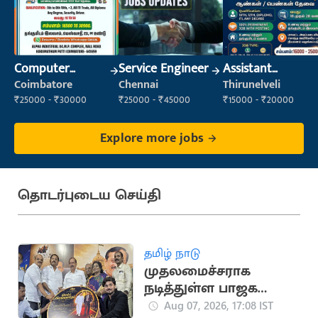
Computer
Service Engineer
Assistant
Operator
Manager
Coimbatore
Chennai
Thirunelveli
₹25000 - ₹30000
₹25000 - ₹45000
₹15000 - ₹20000
Explore more jobs
தொடர்புடைய செய்தி
தமிழ் நாடு
முதலமைச்சராக
நடித்துள்ள பாஜக
மூத்த தலைவர்
Aug 07, 2026, 17:08 IST