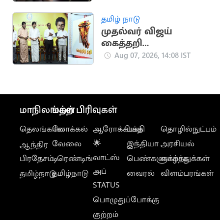
சிறுவன்
தமிழ் நாடு
முதல்வர் விஜய்
கைத்தறி
கண்காட்சியை
Aug 07, 2026, 14:08 IST
தொடங்கி வைத்தார்
மாநிலங்கள்
மற்ற பிரிவுகள்
தெலங்கானா
லோக்கல்
ஆரோக்கியம்
பக்தி
தொழில்நுட்பம்
வேலை
🌟
இந்தியா
அரசியல்
ஆந்திர
வாட்ஸ்
பிரதேசம்
டிரெண்டிங்
பெண்களுக்காக
வாழ்த்துக்கள்
அப்
தமிழ்நாடு
வைரல்
விளம்பரங்கள்
தமிழ்நாடு
STATUS
பொழுதுப்போக்கு
குற்றம்