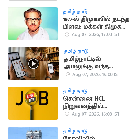
எச்.ராஜா
தமிழ் நாடு
1977-ல் திமுகவில் நடந்த
பிளவு: மக்கள் திமுக
உருவான வரலாறு!
Aug 07, 2026, 17:08 IST
தமிழ் நாடு
தமிழ்நாட்டில்
அமலுக்கு வந்த
ஆன்லைன் மது
Aug 07, 2026, 16:08 IST
விற்பனை.. அமைச்சர்
தகவல்
தமிழ் நாடு
சென்னை HCL
நிறுவனத்தில்
வேலைவாய்ப்பு:
Aug 07, 2026, 16:08 IST
ஆகஸ்ட் 8, 9-ல்
நேர்முகத் தேர்வு!
தமிழ் நாடு
கோவிலில்