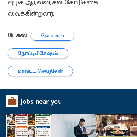
சமூக ஆர்வலர்கள் கோரிக்கை
வைக்கின்றனர்.
டேக்ஸ் :
லோக்கல்
நோட்டிபிகேஷன்
மாவட்ட செய்திகள்
Jobs near you