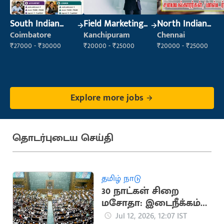
South Indian
Field Marketing
North Indian
Cook
Executive
Cook
Coimbatore
Kanchipuram
Chennai
₹27000 - ₹30000
₹20000 - ₹25000
₹20000 - ₹25000
Explore more jobs
தொடர்புடைய செய்தி
தமிழ் நாடு
30 நாட்கள் சிறை
மசோதா: இடைநீக்கம்
செய்ய நாடாளுமன்ற
Jul 12, 2026, 12:07 IST