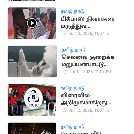
குழு பரிந்துரை
தமிழ் நாடு
பிக்பாஸ் திவாகரை
மருத்துவ
பரிசோதனைக்கு
Jul 12, 2026, 11:07 IST
அழைத்து சென்ற
போலீசார்
தமிழ் நாடு
செலவை குறைக்க
மறுபயன்பாட்டு
ராக்கெட்டை
Jul 12, 2026, 11:07 IST
வெற்றிகரமாக
சோதித்தது ஜப்பான்
தமிழ் நாடு
விரைவில்
அறிமுகமாகிறது
மேம்படுத்தப்பட்ட புதிய
Jul 12, 2026, 11:07 IST
ஐ.ஆர்.சி.டி.சி.
இணையதளம்
தமிழ் நாடு