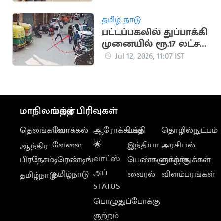
பதறவைக்கும் வீடியோ
தமிழ் நாடு
பட்டப்பகலில் துப்பாக்கி
முனையில் ரூ.17 லட்சம்
வழிப்பறி
Jul 12, 2026, 11:07 IST
மாநிலங்கள்
மற்ற பிரிவுகள்
தெலங்கானா
லோக்கல்
ஆரோக்கியம்
பக்தி
தொழில்நுட்பம்
வேலை
🌟
இந்தியா
அரசியல்
ஆந்திர
வாட்ஸ்
பிரதேசம்
டிரெண்டிங்
பெண்களுக்காக
வாழ்த்துக்கள்
அப்
தமிழ்நாடு
வைரல்
விளம்பரங்கள்
தமிழ்நாடு
STATUS
பொழுதுப்போக்கு
குற்றம்