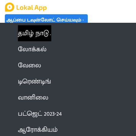
ஆப்பை டவுன்லோட் செய்யவும்
தமிழ் நாடு
லோக்கல்
வேலை
டிரெண்டிங்
வானிலை
பட்ஜெட் 2023-24
ஆரோக்கியம்