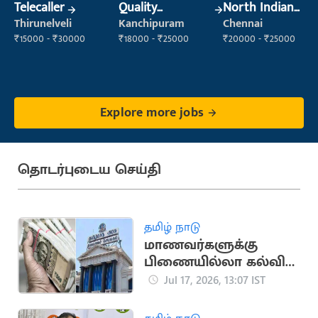
Telecaller
Quality
North Indian
Inspector
Cook
Thirunelveli
Kanchipuram
Chennai
₹15000 - ₹30000
₹18000 - ₹25000
₹20000 - ₹25000
Explore more jobs
தொடர்புடைய செய்தி
தமிழ் நாடு
மாணவர்களுக்கு
பிணையில்லா கல்விக்
கடன்... அமைச்சர்
Jul 17, 2026, 13:07 IST
அறிவிப்பு