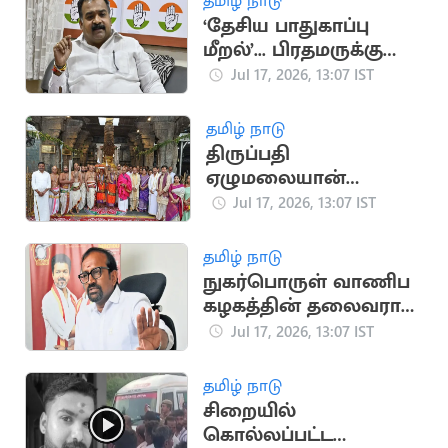
தமிழ் நாடு
‘தேசிய பாதுகாப்பு
மீறல்’... பிரதமருக்கு
மாணிக்கம் தாகூர்
Jul 17, 2026, 13:07 IST
கடிதம்
தமிழ் நாடு
திருப்பதி
ஏழுமலையான்
கோவிலில்
Jul 17, 2026, 13:07 IST
கோலாகலமாக
நடைபெற்ற ஆனிவார
தமிழ் நாடு
ஆஸ்தான விழா
நுகர்பொருள் வாணிப
கழகத்தின் தலைவராக
அமைச்சர்
Jul 17, 2026, 13:07 IST
வெங்கடரமணனை
நியமனம்
தமிழ் நாடு
சிறையில்
கொல்லப்பட்ட