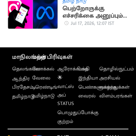
தமிழ் நாடு
பெற்றோருக்கு
எச்சரிக்கை அனுப்பும்
இன்ஸ்டாகிராம் புதிய
Jul 17, 2026, 12:07 IST
வசதி
மாநிலங்கள்
மற்ற பிரிவுகள்
தெலங்கானா
லோக்கல்
ஆரோக்கியம்
பக்தி
தொழில்நுட்பம்
வேலை
🌟
இந்தியா
அரசியல்
ஆந்திர
வாட்ஸ்
பிரதேசம்
டிரெண்டிங்
பெண்களுக்காக
வாழ்த்துக்கள்
அப்
தமிழ்நாடு
வைரல்
விளம்பரங்கள்
தமிழ்நாடு
STATUS
பொழுதுப்போக்கு
குற்றம்