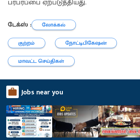
பரபரப்பை ஏற்படுத்தியது.
டேக்ஸ் :
லோக்கல்
குற்றம்
நோட்டிபிகேஷன்
மாவட்ட செய்திகள்
Jobs near you