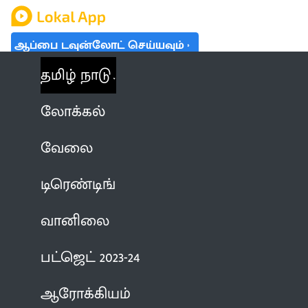
ஆப்பை டவுன்லோட் செய்யவும்
தமிழ் நாடு
லோக்கல்
வேலை
டிரெண்டிங்
வானிலை
பட்ஜெட் 2023-24
ஆரோக்கியம்