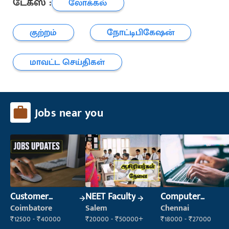
டேக்ஸ் :
லோக்கல்
குற்றம்
நோட்டிபிகேஷன்
மாவட்ட செய்திகள்
Jobs near you
Customer
NEET Faculty
Computer
Support Officer
Operator
Coimbatore
Salem
Chennai
₹12500 - ₹40000
₹20000 - ₹50000+
₹18000 - ₹27000