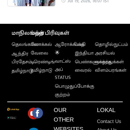
எதிர்பார்க்கப்படும் கட்-
Jul 19, 2026, 16:07 IST
ஆஃப் வெளியீடு
மாநிலங்கள்
மற்ற பிரிவுகள்
தெலங்கானா
லோக்கல்
ஆரோக்கியம்
பக்தி
தொழில்நுட்பம்
வேலை
🌟
இந்தியா
அரசியல்
ஆந்திர
வாட்ஸ்
பிரதேசம்
டிரெண்டிங்
பெண்களுக்காக
வாழ்த்துக்கள்
அப்
தமிழ்நாடு
வைரல்
விளம்பரங்கள்
தமிழ்நாடு
STATUS
பொழுதுப்போக்கு
குற்றம்
OUR
LOKAL
OTHER
Contact Us
WEBSITES
About Us