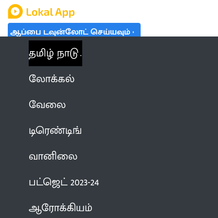
ஆப்பை டவுன்லோட் செய்யவும்
தமிழ் நாடு
லோக்கல்
வேலை
டிரெண்டிங்
வானிலை
பட்ஜெட் 2023-24
ஆரோக்கியம்