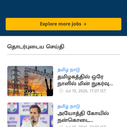
Explore more jobs
தொடர்புடைய செய்தி
தமிழ் நாடு
தமிழகத்தில் ஒரே
நாளில் மின் நுகர்வு
475.45 மில்லியன்
Jul 19, 2026, 17:07 IST
யூனிட்டாகப் பதிவு
தமிழ் நாடு
அயோத்தி கோயில்
நன்கொடை