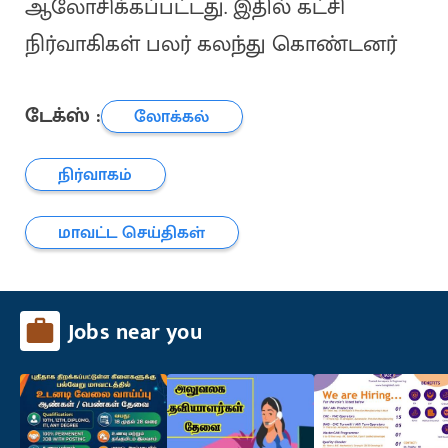
ஆலோசிக்கப்பட்டது. இதில் கட்சி
நிர்வாகிகள் பலர் கலந்து கொண்டனர்
டேக்ஸ் :
லோக்கல்
நிர்வாகம்
மாவட்ட செய்திகள்
Jobs near you