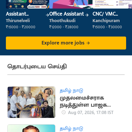
Assistant
Office Assistant
CNC/ VMC
Manager
Operator
Thirunelveli
Thoothukudi
Kanchipuram
₹15000 - ₹20000
₹12000 - ₹28000
₹15000 - ₹30000
Explore more jobs
தொடர்புடைய செய்தி
தமிழ் நாடு
முதலமைச்சராக
நடித்துள்ள பாஜக
மூத்த தலைவர்
Aug 07, 2026, 17:08 IST
எச்.ராஜா
தமிழ் நாடு