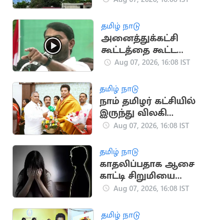
பக்தர்:
அதிர்ஷ்டவசமாக உயிர்
தமிழ் நாடு
பிழைத்தார்
அனைத்துக்கட்சி
கூட்டத்தை கூட்ட
வேண்டும்.. சீமான்
Aug 07, 2026, 16:08 IST
வலியுறுத்தல்
தமிழ் நாடு
நாம் தமிழர் கட்சியில்
இருந்து விலகி
தவெகவில் இணைந்த
Aug 07, 2026, 16:08 IST
புகழேந்தி மாறன்
தமிழ் நாடு
காதலிப்பதாக ஆசை
காட்டி சிறுமியை
பலாத்காரம் செய்த
Aug 07, 2026, 16:08 IST
சிறுவன்
தமிழ் நாடு