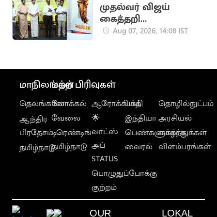
முதல்வர் விஜய்
கைத்தறி
கண்காட்சியை
Aug 07, 2026, 14:08 IST
தொடங்கி வைத்தார்
மாநிலங்கள்
மற்ற பிரிவுகள்
தெலங்கானா
லோக்கல்
ஆரோக்கியம்
பக்தி
தொழில்நுட்பம்
வேலை
🌟
இந்தியா
அரசியல்
ஆந்திர
வாட்ஸ்
பிரதேசம்
டிரெண்டிங்
பெண்களுக்காக
வாழ்த்துக்கள்
அப்
தமிழ்நாடு
வைரல்
விளம்பரங்கள்
தமிழ்நாடு
STATUS
பொழுதுப்போக்கு
குற்றம்
OUR
LOKAL