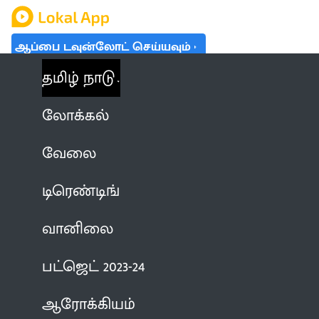
ஆப்பை டவுன்லோட் செய்யவும்
தமிழ் நாடு
லோக்கல்
வேலை
டிரெண்டிங்
வானிலை
பட்ஜெட் 2023-24
ஆரோக்கியம்