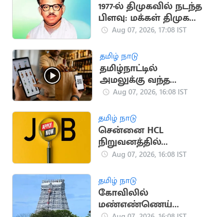
1977-ல் திமுகவில் நடந்த
பிளவு: மக்கள் திமுக
உருவான வரலாறு!
Aug 07, 2026, 17:08 IST
தமிழ் நாடு
தமிழ்நாட்டில்
அமலுக்கு வந்த
ஆன்லைன் மது
Aug 07, 2026, 16:08 IST
விற்பனை.. அமைச்சர்
தகவல்
தமிழ் நாடு
சென்னை HCL
நிறுவனத்தில்
வேலைவாய்ப்பு:
Aug 07, 2026, 16:08 IST
ஆகஸ்ட் 8, 9-ல்
நேர்முகத் தேர்வு!
தமிழ் நாடு
கோவிலில்
மண்எண்ணெய்
ஊற்றி தீக்குளித்த
Aug 07, 2026, 16:08 IST