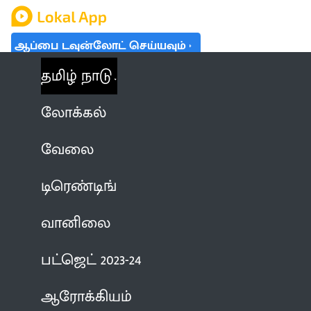
ஆப்பை டவுன்லோட் செய்யவும்
தமிழ் நாடு
லோக்கல்
வேலை
டிரெண்டிங்
வானிலை
பட்ஜெட் 2023-24
ஆரோக்கியம்