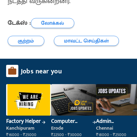
நடத்தி வருகின்றனர்.
டேக்ஸ் :
லோக்கல்
குற்றம்
மாவட்ட செய்திகள்
Jobs near you
Factory Helper
Computer
Admin
Operator
Supervisor
Kanchipuram
Erode
Chennai
₹16000 - ₹25000
₹22500 - ₹30000
₹18000 - ₹25000