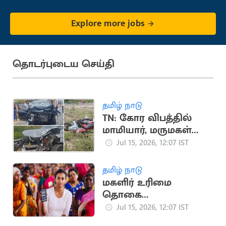
Explore more jobs
தொடர்புடைய செய்தி
தமிழ் நாடு
TN: கோர விபத்தில்
மாமியார், மருமகள்
பலி
Jul 15, 2026, 12:07 IST
தமிழ் நாடு
மகளிர் உரிமை
தொகை
கிடைக்காதவர்களுக்கு
Jul 15, 2026, 12:07 IST
தபால் மூலம் வரவு?