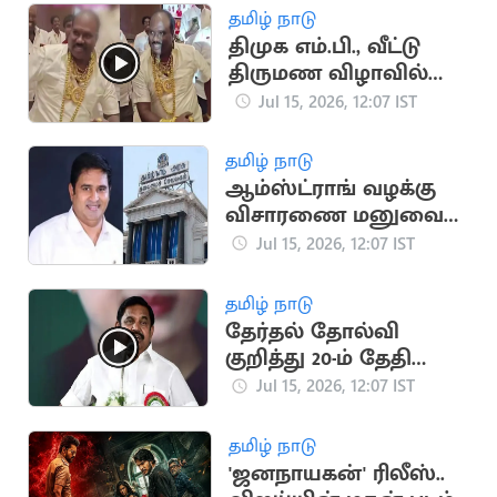
தமிழ் நாடு
திமுக எம்.பி., வீட்டு
திருமண விழாவில்
நகைகளுடன்
Jul 15, 2026, 12:07 IST
நடனமாடிய நிர்வாகி
தமிழ் நாடு
ஆம்ஸ்ட்ராங் வழக்கு
விசாரணை மனுவை
திரும்ப பெற்ற தமிழக
Jul 15, 2026, 12:07 IST
அரசு
தமிழ் நாடு
தேர்தல் தோல்வி
குறித்து 20-ம் தேதி
முதல் இபிஎஸ்
Jul 15, 2026, 12:07 IST
ஆலோசனை
தமிழ் நாடு
'ஜனநாயகன்' ரிலீஸ்..