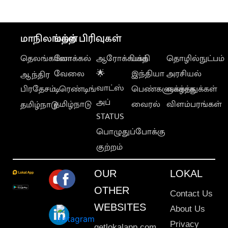
மாநிலங்கள்
மற்ற பிரிவுகள்
தெலங்கானா
லோக்கல்
ஆரோக்கியம்
பக்தி
தொழில்நுட்பம்
வேலை
🌟
இந்தியா
அரசியல்
ஆந்திர
வாட்ஸ்
பிரதேசம்
டிரெண்டிங்
பெண்களுக்காக
வாழ்த்துக்கள்
அப்
தமிழ்நாடு
வைரல்
விளம்பரங்கள்
தமிழ்நாடு
STATUS
பொழுதுப்போக்கு
குற்றம்
OUR
LOKAL
OTHER
Contact Us
WEBSITES
About Us
Privacy
getlokalapp.com