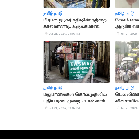
தமிழ் நாடு
தமிழ் நாடு
பிரபல நடிகர் சதீஷின் தந்தை
சேலம் மாவ
காலமானார்.. உருக்கமான
அருகே வய
அஞ்சலி
அடித்துக
Jul 21, 2026, 04:07 IST
Jul 21, 2026,
தமிழ் நாடு
தமிழ் நாடு
மதுபானங்கள் கொள்முதலில்
டெல்லியை
புதிய நடைமுறை - ‘டாஸ்மாக்'
விவசாயிக
நிர்வாகம் அதிரடி
Jul 21, 2026, 03:07 IST
Jul 21, 2026,