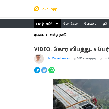
தமிழ் நாடு
லோக்கல்
வேலை
டிர
முகப்பு
தமிழ் நாடு
VIDEO: கோர விபத்து.. 5 ப
By Maheshwaran
5025
பார்த்தது
Jun 0