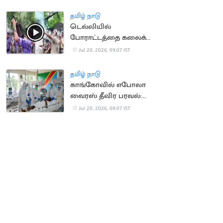
சர்ச்சை
தமிழ் நாடு
டெல்லியில்
போராட்டத்தை கலைக்க
கண்ணீர் புகைகுண்டு
Jul 20, 2026, 09:07 IST
வீச்சு
தமிழ் நாடு
காங்கோவில் எபோலா
வைரஸ் தீவிர பரவல்:
930 பேர் பலி
Jul 20, 2026, 08:07 IST