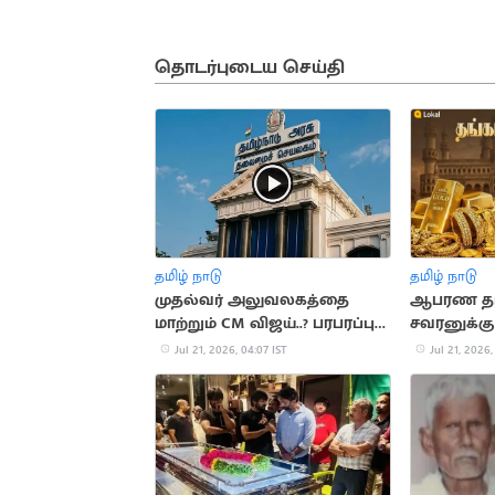
தொடர்புடைய செய்தி
தமிழ் நாடு
தமிழ் நாடு
முதல்வர் அலுவலகத்தை
ஆபரண தங
மாற்றும் CM விஜய்..? பரபரப்பு
சவரனுக்கு 
செய்தி
Jul 21, 2026, 04:07 IST
Jul 21, 2026,