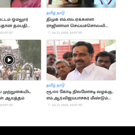
தமிழ் நாடு
ட்டம் ஓமலூர்
திமுக எம்.எல்.ஏக்களை
தான தம்பதி
ராஜினாமா செய்யச்சொல்லி
் கொலை
மிரட்டல்..? பரபரப்பு
 03:07 IST
Jul 21, 2026, 03:07 IST
தமிழ் நாடு
 முற்றுகையிட
ரூ.100 கோடி நிலமோசடி வழக்கு..
ள் ஆயத்தம்
எம்.ஆர்.விஜயபாசகர் மீண்டும்
ஆஜராக உத்தரவு
 03:07 IST
Jul 21, 2026, 03:07 IST