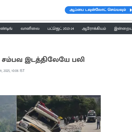
ஆப்பை டவுன்லோட் செய்யவும்
ெண்டிங்
வானிலை
பட்ஜெட் 2023-24
ஆரோக்கியம்
இன்றைய 
ேர் சம்பவ இடத்திலேயே பலி
1, 2025, 10:06 IST