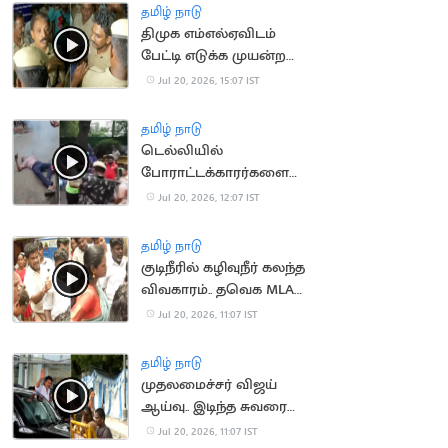
தமிழ் நாடு
திமுக எம்எல்ஏவிடம்
பேட்டி எடுக்க முயன்ற
செய்தியாளர்களுக்கு
Jul 20, 2026, 15:07 IST
போலீஸ் மிரட்டல்
தமிழ் நாடு
டெல்லியில்
போராட்டக்காரர்களை
விரட்டியடித்த போலீஸ்..
Jul 20, 2026, 12:07 IST
பதறவைக்கும் வீடியோ
தமிழ் நாடு
குடிநீரில் கழிவுநீர் கலந்த
விவகாரம்.. தவெக MLA
முன் நடந்த மோதல்
Jul 20, 2026, 11:07 IST
தமிழ் நாடு
முதலமைச்சர் விஜய்
ஆய்வு.. இடிந்த சுவரை
துணியால் மறைத்ததால்
Jul 20, 2026, 11:07 IST