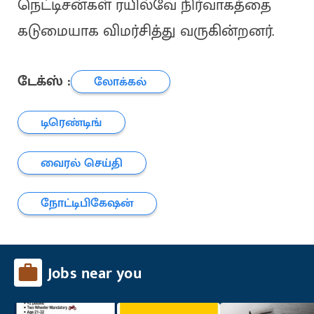
நெட்டிசன்கள் ரயில்வே நிர்வாகத்தை
கடுமையாக விமர்சித்து வருகின்றனர்.
டேக்ஸ் :
லோக்கல்
டிரெண்டிங்
வைரல் செய்தி
நோட்டிபிகேஷன்
Jobs near you