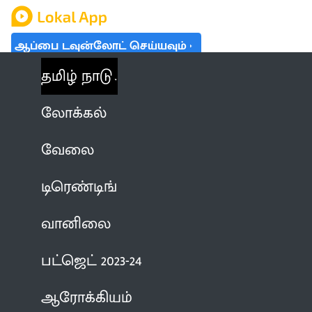
ஆப்பை டவுன்லோட் செய்யவும்
தமிழ் நாடு
லோக்கல்
வேலை
டிரெண்டிங்
வானிலை
பட்ஜெட் 2023-24
ஆரோக்கியம்