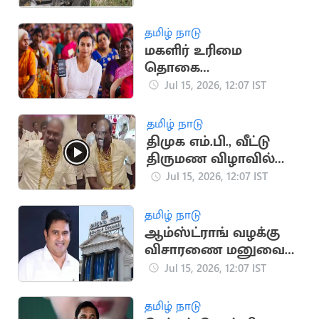
தமிழ் நாடு
மகளிர் உரிமை
தொகை
கிடைக்காதவர்களுக்கு
Jul 15, 2026, 12:07 IST
தபால் மூலம் வரவு?
தமிழ் நாடு
திமுக எம்.பி., வீட்டு
திருமண விழாவில்
நகைகளுடன்
Jul 15, 2026, 12:07 IST
நடனமாடிய நிர்வாகி
தமிழ் நாடு
ஆம்ஸ்ட்ராங் வழக்கு
விசாரணை மனுவை
திரும்ப பெற்ற தமிழக
Jul 15, 2026, 12:07 IST
அரசு
தமிழ் நாடு