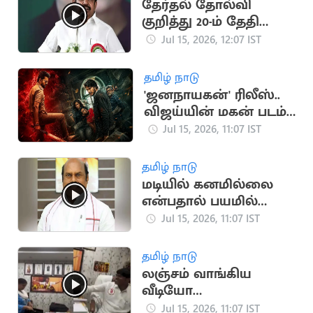
தேர்தல் தோல்வி
குறித்து 20-ம் தேதி
முதல் இபிஎஸ்
Jul 15, 2026, 12:07 IST
ஆலோசனை
தமிழ் நாடு
'ஜனநாயகன்' ரிலீஸ்..
விஜய்யின் மகன் படம்
தள்ளிப்போக வாய்ப்பு?
Jul 15, 2026, 11:07 IST
தமிழ் நாடு
மடியில் கனமில்லை
என்பதால் பயமில்லை:
அமைச்சர் எ.வ.வேலு
Jul 15, 2026, 11:07 IST
தமிழ் நாடு
லஞ்சம் வாங்கிய
வீடியோ
வெளியானதால்
Jul 15, 2026, 11:07 IST