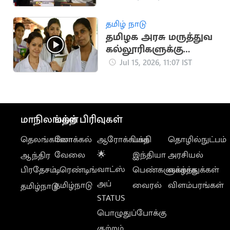
தவெக நிர்வாகி
வீராசாமி நீக்கம்
தமிழ் நாடு
தமிழக அரசு மருத்துவ
கல்லூரிகளுக்கு
கூடுதலாக 150 இடங்கள்
Jul 15, 2026, 11:07 IST
ஒதுக்கீடு
மாநிலங்கள்
மற்ற பிரிவுகள்
தெலங்கானா
லோக்கல்
ஆரோக்கியம்
பக்தி
தொழில்நுட்பம்
வேலை
🌟
இந்தியா
அரசியல்
ஆந்திர
வாட்ஸ்
பிரதேசம்
டிரெண்டிங்
பெண்களுக்காக
வாழ்த்துக்கள்
அப்
தமிழ்நாடு
வைரல்
விளம்பரங்கள்
தமிழ்நாடு
STATUS
பொழுதுப்போக்கு
குற்றம்