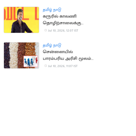
பிழைத்த பயணி
தமிழ் நாடு
கரூரில் காலணி
தொழிற்சாலைக்கு
அடிக்கல் நாட்டிய
Jul 10, 2026, 12:07 IST
முதலமைச்சர் விஜய்
தமிழ் நாடு
சென்னையில்
பாரம்பரிய அரிசி மூலம்
உணவுப் பொருட்கள்
Jul 10, 2026, 11:07 IST
தயாரிக்கும் பயிற்சி