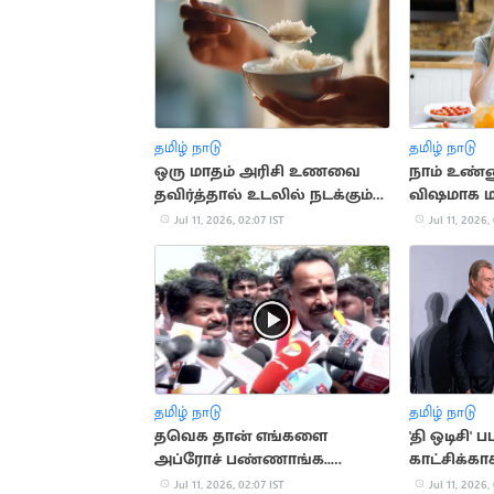
தமிழ் நாடு
தமிழ் நாடு
ஒரு மாதம் அரிசி உணவை
நாம் உண்
தவிர்த்தால் உடலில் நடக்கும்
விஷமாக ம
மாற்றங்கள்
அதிர்ச்சித
Jul 11, 2026, 02:07 IST
Jul 11, 2026,
தமிழ் நாடு
தமிழ் நாடு
தவெக தான் எங்களை
'தி ஒடிசி' ப
அப்ரோச் பண்ணாங்க..
காட்சிக்க
M.R.விஜயபாஸ்கர் பரபரப்பு
நோலன்
Jul 11, 2026, 02:07 IST
Jul 11, 2026,