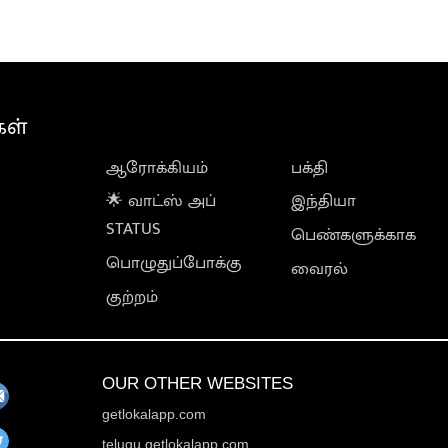
கள்
ஆரோக்கியம்
பக்தி
🌟 வாட்ஸ் அப்
இந்தியா
STATUS
பெண்களுக்காக
பொழுதுப்போக்கு
வைரல்
குற்றம்
OUR OTHER WEBSITES
getlokalapp.com
telugu.getlokalapp.com