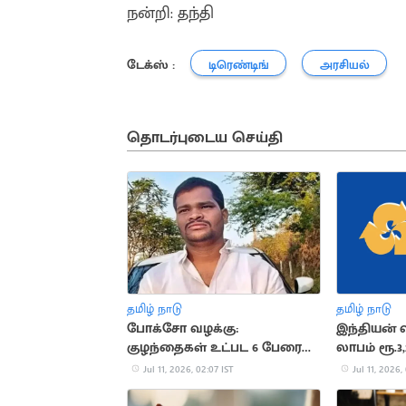
நன்றி: தந்தி
டேக்ஸ் :
டிரெண்டிங்
அரசியல்
தொடர்புடைய செய்தி
தமிழ் நாடு
தமிழ் நாடு
போக்சோ வழக்கு:
இந்தியன் 
குழந்தைகள் உட்பட 6 பேரை
லாபம் ரூ.3
கொன்ற கொடூரன்
உயர்வு
Jul 11, 2026, 02:07 IST
Jul 11, 2026,