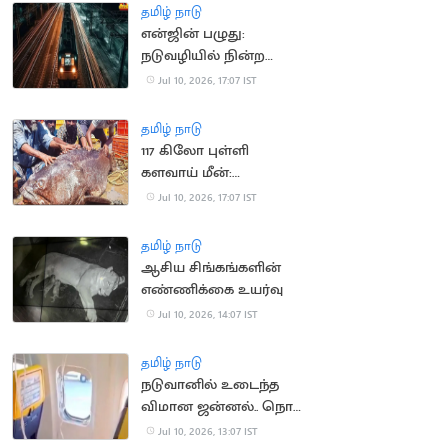
தமிழ் நாடு
என்ஜின் பழுது:
நடுவழியில் நின்ற
ராமேஸ்வரம் எக்ஸ்பிரஸ்
Jul 10, 2026, 17:07 IST
தமிழ் நாடு
117 கிலோ புள்ளி
களவாய் மீன்:
மீனவர்களுக்கு
Jul 10, 2026, 17:07 IST
அதிர்ஷ்டம்
தமிழ் நாடு
ஆசிய சிங்கங்களின்
எண்ணிக்கை உயர்வு
Jul 10, 2026, 14:07 IST
தமிழ் நாடு
நடுவானில் உடைந்த
விமான ஜன்னல்.. நொடி
பொழுதில் உயிர்
Jul 10, 2026, 13:07 IST