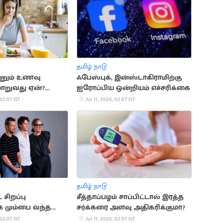
தமிழ் நாடு
ணும் உணவு
ஃபேஸ்புக், இன்ஸ்டாகிராமிற்கு
ாறுவது ஏன்?
ஐரோப்பிய ஒன்றியம் எச்சரிக்கை
் தகவல்
 02:07 IST
Jul 11, 2026, 02:07 IST
தமிழ் நாடு
ட சிறப்பு
சீத்தாப்பழம் சாப்பிட்டால் இரத்த
ாக மும்பை வந்த
சர்க்கரை அளவு அதிகரிக்குமா?
 02:07 IST
Jul 11, 2026, 02:07 IST