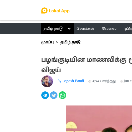
தமிழ் நாடு
லோக்கல்
வேலை
டிர
முகப்பு
தமிழ் நாடு
பழங்குடியின மாணவிக்கு 
விஜய்
By Logesh Pandi
4774
பார்த்தது
Jun 1