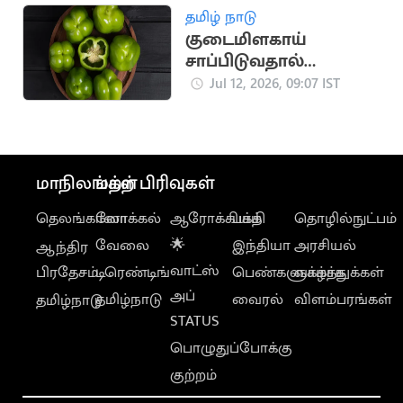
தமிழ் நாடு
குடைமிளகாய்
சாப்பிடுவதால்
கிடைக்கும்
Jul 12, 2026, 09:07 IST
ஆரோக்கிய
நன்மைகள்
மாநிலங்கள்
மற்ற பிரிவுகள்
தெலங்கானா
லோக்கல்
ஆரோக்கியம்
பக்தி
தொழில்நுட்பம்
வேலை
🌟
இந்தியா
அரசியல்
ஆந்திர
வாட்ஸ்
பிரதேசம்
டிரெண்டிங்
பெண்களுக்காக
வாழ்த்துக்கள்
அப்
தமிழ்நாடு
வைரல்
விளம்பரங்கள்
தமிழ்நாடு
STATUS
பொழுதுப்போக்கு
குற்றம்