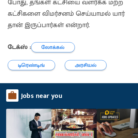
போது, தங்கள் கட்சியை வளர்க்க மற்ற
கட்சிகளை விமர்சனம் செய்யாமல் யார்
தான் இருப்பார்கள் என்றார்.
டேக்ஸ் :
லோக்கல்
டிரெண்டிங்
அரசியல்
Jobs near you