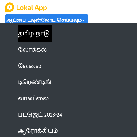
ஆப்பை டவுன்லோட் செய்யவும்
தமிழ் நாடு
லோக்கல்
வேலை
டிரெண்டிங்
வானிலை
பட்ஜெட் 2023-24
ஆரோக்கியம்