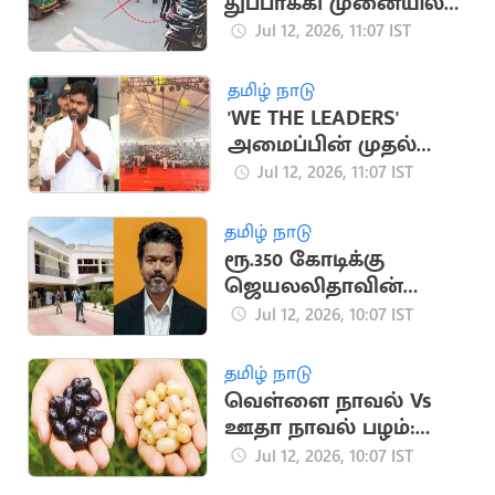
துப்பாக்கி முனையில்
ரூ.17 லட்சம் வழிப்பறி
Jul 12, 2026, 11:07 IST
தமிழ் நாடு
'WE THE LEADERS'
அமைப்பின் முதல்
மாநாடு தொடங்கியது
Jul 12, 2026, 11:07 IST
தமிழ் நாடு
ரூ.350 கோடிக்கு
ஜெயலலிதாவின்
இல்லத்தை வாங்கும்
Jul 12, 2026, 10:07 IST
முதலமைச்சர் விஜய்?
தமிழ் நாடு
வெள்ளை நாவல் Vs
ஊதா நாவல் பழம்:
சிறந்தது எது?
Jul 12, 2026, 10:07 IST