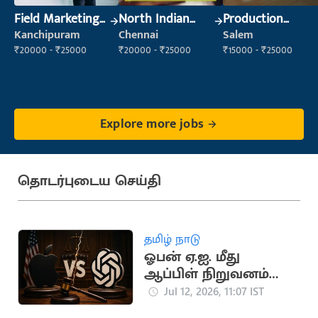
Field Marketing
North Indian
Production
Executive
Cook
Supervisor
Kanchipuram
Chennai
Salem
₹20000 - ₹25000
₹20000 - ₹25000
₹15000 - ₹25000
Explore more jobs
தொடர்புடைய செய்தி
தமிழ் நாடு
ஓபன் ஏ.ஐ. மீது
ஆப்பிள் நிறுவனம்
வழக்கு: காரணம்
Jul 12, 2026, 11:07 IST
என்ன?