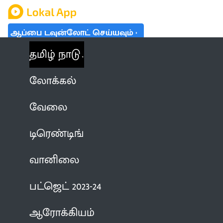
ஆப்பை டவுன்லோட் செய்யவும்
தமிழ் நாடு
லோக்கல்
வேலை
டிரெண்டிங்
வானிலை
பட்ஜெட் 2023-24
ஆரோக்கியம்