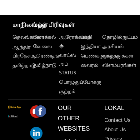
மாநிலங்கள்
மற்ற பிரிவுகள்
தெலங்கானா
லோக்கல்
ஆரோக்கியம்
பக்தி
தொழில்நுட்பம்
வேலை
🌟
இந்தியா
அரசியல்
ஆந்திர
வாட்ஸ்
பிரதேசம்
டிரெண்டிங்
பெண்களுக்காக
வாழ்த்துக்கள்
அப்
தமிழ்நாடு
வைரல்
விளம்பரங்கள்
தமிழ்நாடு
STATUS
பொழுதுப்போக்கு
குற்றம்
OUR
LOKAL
OTHER
Contact Us
WEBSITES
About Us
Privacy