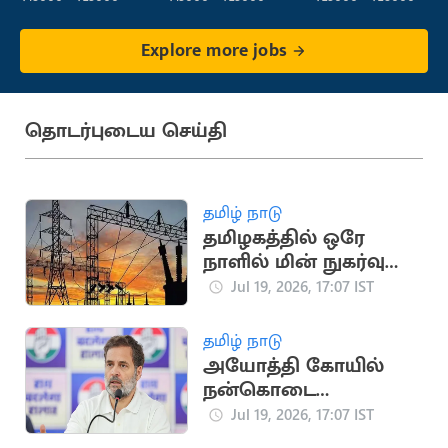
Explore more jobs
தொடர்புடைய செய்தி
தமிழ் நாடு
தமிழகத்தில் ஒரே
நாளில் மின் நுகர்வு
475.45 மில்லியன்
Jul 19, 2026, 17:07 IST
யூனிட்டாகப் பதிவு
தமிழ் நாடு
அயோத்தி கோயில்
நன்கொடை
விவகாரம்: பிரதமருக்கு
Jul 19, 2026, 17:07 IST
ராகுல் காந்தி கடிதம்