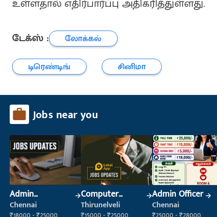
உள்ளதால் எதிர்பார்ப்பு அதிகரித்துள்ளது.
டேக்ஸ் :
லோக்கல்
டிரெண்டிங்
சினிமா
Jobs near you
Admin
Computer
Admin Officer
Supervisor
Operator
Chennai
Thirunelveli
Chennai
₹18000 - ₹25000
₹15000 - ₹25000
₹25000 - ₹28000