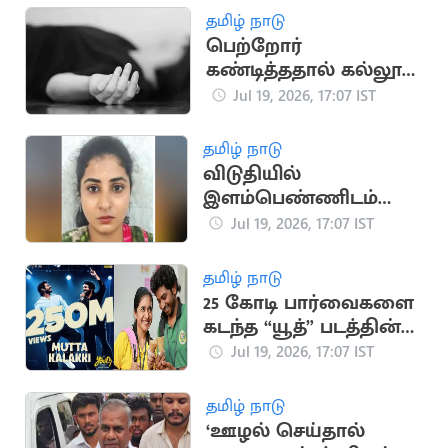
தமிழ் நாடு
பெற்றோர்
கண்டித்ததால் கல்லூரி
மாணவி தற்கொலை
Jul 19, 2026, 17:07 IST
தமிழ் நாடு
விடுதியில்
இளம்பெண்ணிடம்
நகை திருடிய
Jul 19, 2026, 17:07 IST
வழக்கில் பெண் கைது
தமிழ் நாடு
25 கோடி பார்வைகளை
கடந்த “யூத்” படத்தின்
“முட்ட கலக்கி” பாடல்
Jul 19, 2026, 17:07 IST
தமிழ் நாடு
‘ஊழல் செய்தால்