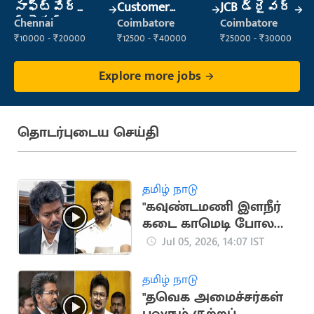
సాఫ్ట్‌వేర్
Customer
JCB డ్రైవర్
ట్రైనర్
Support Officer
Chennai
Coimbatore
Coimbatore
₹10000 - ₹20000
₹12500 - ₹40000
₹25000 - ₹30000
Explore more jobs
தொடர்புடைய செய்தி
தமிழ் நாடு
"கவுண்டமணி இளநீர்
கடை காமெடி போல
தவெக உள்ளது”..
Jul 05, 2026, 14:07 IST
கலாய்த்த உதயநிதி
தமிழ் நாடு
"தவெக அமைச்சர்கள்