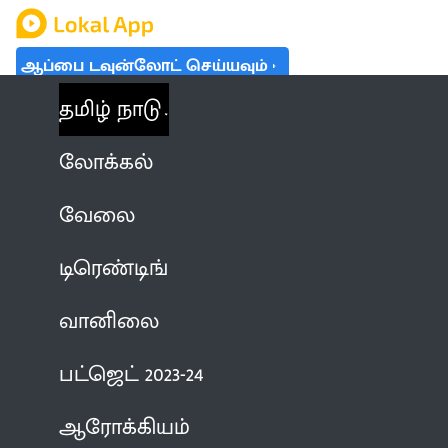
ஆப்பை டவுன்லோட் செய்யவும்
தமிழ் நாடு
லோக்கல்
வேலை
டிரெண்டிங்
வானிலை
பட்ஜெட் 2023-24
ஆரோக்கியம்