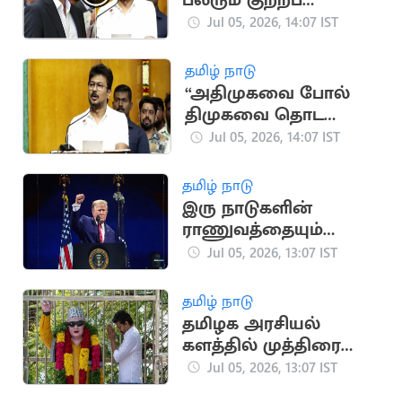
பலரும் குற்றப்
பின்னணி
Jul 05, 2026, 14:07 IST
கொண்டவர்கள்”..
உதயநிதி குற்றச்சாட்டு
தமிழ் நாடு
“அதிமுகவை போல்
திமுகவை தொட
முடியாது”.. உதயநிதி
Jul 05, 2026, 14:07 IST
ஸ்டாலின்
தமிழ் நாடு
இரு நாடுகளின்
ராணுவத்தையும்
அழித்துவிட்டோம்:
Jul 05, 2026, 13:07 IST
டிரம்ப் பெருமிதம்
தமிழ் நாடு
தமிழக அரசியல்
களத்தில் முத்திரை
பதிக்கும் சினிமா
Jul 05, 2026, 13:07 IST
பிரபலங்கள்