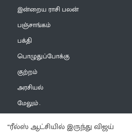
இன்றைய ராசி பலன்
பஞ்சாங்கம்
பக்தி
பொழுதுப்போக்கு
குற்றம்
அரசியல்
மேலும்
“ரீல்ஸ் ஆட்சியில் இருந்து விஜய்