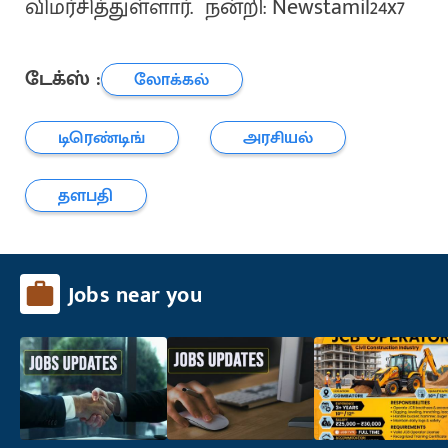
விமர்சித்துள்ளார். நன்றி: Newstamil24x7
டேக்ஸ் :
லோக்கல்
டிரெண்டிங்
அரசியல்
தளபதி
Jobs near you