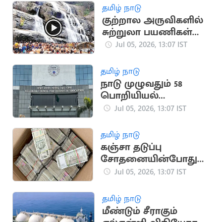
தமிழ் நாடு
குற்றால அருவிகளில்
சுற்றுலா பயணிகள்
குளிக்க மீண்டும்
Jul 05, 2026, 13:07 IST
அனுமதி
தமிழ் நாடு
நாடு முழுவதும் 58
பொறியியல்
கல்லூரிகள் மூடல்:
Jul 05, 2026, 13:07 IST
AICTE அறிவிப்பு
தமிழ் நாடு
கஞ்சா தடுப்பு
சோதனையின்போது
கட்டுக்கட்டாக சிக்கிய
Jul 05, 2026, 13:07 IST
பணம்... போலீஸ்
அதிர்ச்சி
தமிழ் நாடு
மீண்டும் சீராகும்