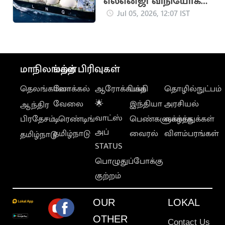
எல்என்ஜி விநியோகம்:
அவசரகால
Jul 05, 2026, 12:07 IST
கட்டுப்பாடுகள் வாபஸ்
மாநிலங்கள்
மற்ற பிரிவுகள்
தெலங்கானா
லோக்கல்
ஆரோக்கியம்
பக்தி
தொழில்நுட்பம்
வேலை
🌟
இந்தியா
அரசியல்
ஆந்திர
வாட்ஸ்
பிரதேசம்
டிரெண்டிங்
பெண்களுக்காக
வாழ்த்துக்கள்
அப்
தமிழ்நாடு
வைரல்
விளம்பரங்கள்
தமிழ்நாடு
STATUS
பொழுதுப்போக்கு
குற்றம்
OUR
LOKAL
OTHER
Contact Us