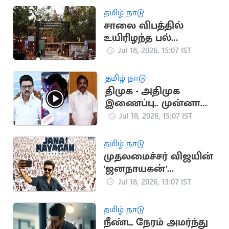
தமிழ் நாடு
சாலை விபத்தில்
உயிரிழந்த பல்
மருத்துவரின்
Jul 18, 2026, 15:07 IST
குடும்பத்திற்கு ரூ.1.4
கோடி இழப்பீடு
தமிழ் நாடு
திமுக - அதிமுக
இணைப்பு.. முன்னாள்
அமைச்சர் ராஜேந்திர
Jul 18, 2026, 15:07 IST
பாலாஜி விளக்கம்
தமிழ் நாடு
முதலமைச்சர் விஜயின்
'ஜனநாயகன்'
படத்திற்கான
Jul 18, 2026, 13:07 IST
முன்பதிவு
தொடங்கியது
தமிழ் நாடு
நீண்ட நேரம் அமர்ந்து