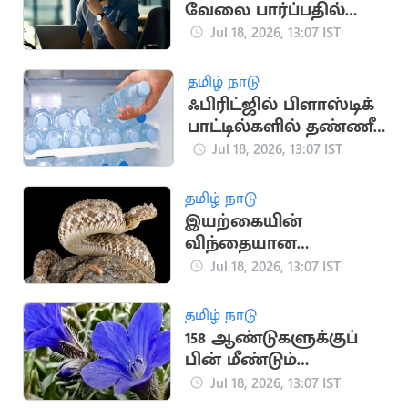
வேலை பார்ப்பதில்
மறைந்திருக்கும்
Jul 18, 2026, 13:07 IST
பேராபத்து
தமிழ் நாடு
ஃபிரிட்ஜில் பிளாஸ்டிக்
பாட்டில்களில் தண்ணீர்
வைத்து
Jul 18, 2026, 13:07 IST
குடிக்கிறீர்களா?
தமிழ் நாடு
இயற்கையின்
விந்தையான
ஸ்னைப்பர் பாம்பின்
Jul 18, 2026, 13:07 IST
அரிய பின்னணி
தமிழ் நாடு
158 ஆண்டுகளுக்குப்
பின் மீண்டும்
கண்டறியப்பட்ட அரிய
Jul 18, 2026, 13:07 IST
மலர்