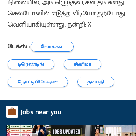
நிலையில், அங்கிருந்தவர்கள் தங்களது
செல்போனில் எடுத்த வீடியோ தற்போது
வெளியாகியுள்ளது. நன்றி: X
டேக்ஸ் :
லோக்கல்
டிரெண்டிங்
சினிமா
நோட்டிபிகேஷன்
தளபதி
Jobs near you