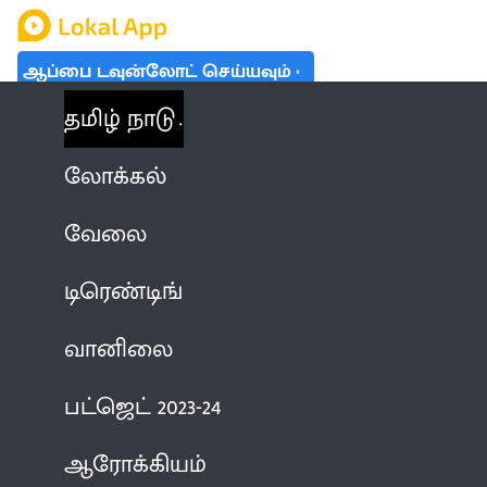
ஆப்பை டவுன்லோட் செய்யவும்
தமிழ் நாடு
லோக்கல்
வேலை
டிரெண்டிங்
வானிலை
பட்ஜெட் 2023-24
ஆரோக்கியம்