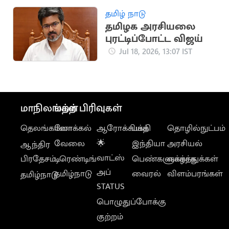
தமிழ் நாடு
தமிழக அரசியலை
புரட்டிப்போட்ட விஜய்
Jul 18, 2026, 13:07 IST
மாநிலங்கள்
மற்ற பிரிவுகள்
தெலங்கானா
லோக்கல்
ஆரோக்கியம்
பக்தி
தொழில்நுட்பம்
வேலை
🌟
இந்தியா
அரசியல்
ஆந்திர
வாட்ஸ்
பிரதேசம்
டிரெண்டிங்
பெண்களுக்காக
வாழ்த்துக்கள்
அப்
தமிழ்நாடு
வைரல்
விளம்பரங்கள்
தமிழ்நாடு
STATUS
பொழுதுப்போக்கு
குற்றம்