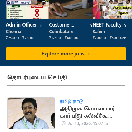
Admin Officer
Customer
NEET Faculty
Support Officer
Chennai
Coimbatore
Salem
₹25000 - ₹28000
₹12500 - ₹40000
₹20000 - ₹50000+
Explore more jobs
தொடர்புடைய செய்தி
தமிழ் நாடு
அதிமுக செயலாளர்
கார் மீது கல்வீச்சு..
சி.வி.சண்முகம் மீது
Jul 18, 2026, 15:07 IST
வழக்குப்பதிவு