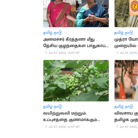
தமிழ் நாடு
தமிழ் நாடு
அமைச்சர் கீர்த்தனா மீது
முத்ரா ய
தேசிய குழந்தைகள் பாதுகாப்பு
முறையில்
ஆணையத்தில் புகார்
நிதியுதவி
Jul 07, 2026, 13:07 IST
Jul 07, 2026,
தமிழ் நாடு
தமிழ் நாடு
வயிற்றுவலி மற்றும்
விவசாய குட
உப்புசத்தை குணமாக்கும்
தமிழக மு
சுண்டைக்காய்
எடப்பாடிய
Jul 07, 2026, 12:07 IST
Jul 07, 2026,
வரலாறு