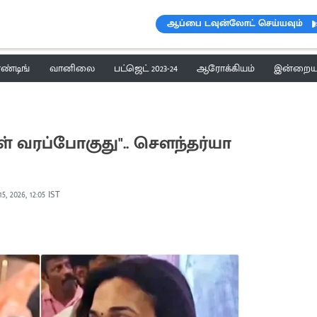
ஆப்பை டவுன்லோட் செய்யவும்
ெண்டிங்
வானிலை
பட்ஜெட் 2023-24
ஆரோக்கியம்
இன்றைய 
ள் வரப்போகுது".. சௌந்தர்யா
5, 2026, 12:05 IST