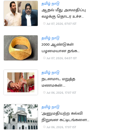
தமிழ் நாடு
ஆதவ் மீது அவமதிப்பு
வழக்கு தொடர உச்ச
நீதிமன்றம் அனுமதி
Jul 07, 2026, 07:07 IST
தமிழ் நாடு
2000 ஆண்டுகள்
பழமையான தங்க
மோதிரங்கள்
Jul 07, 2026, 04:07 IST
கண்டுபிடிப்பு: பண்டைய
வணிக உறவுக்கு சாட்சி
தமிழ் நாடு
நடனமாட மறுத்த
மணமகன்:
திருமணத்தை நிறுத்திய
Jul 06, 2026, 17:07 IST
மணமகள் தந்தை
தமிழ் நாடு
'அனுமதியற்ற கல்வி
நிறுவன கட்டிடங்களை
வரன்முறைப்படுத்த
Jul 06, 2026, 17:07 IST