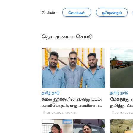
டேக்ஸ் :
லோக்கல்
டிரெண்டிங்
தொடர்புடைய செய்தி
தமிழ் நாடு
தமிழ் நாடு
கமல் ஹாசனின் 237வது படம்:
மேகதாது வ
அனிமேஷன், ஏஐ பணிகளால்
தமிழ்நாட்
படப்பிடிப்பு தாமதம்
வாட்டாள் 
Jul 07, 2026, 14:07 IST
Jul 07, 2026,