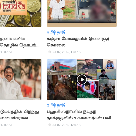
தமிழ் நாடு
ோஜனா: எளிய
கஞ்சா போதையில் இளைஞர்
 தொழில் தொடங்க
கொலை
 13:07 IST
Jul 07, 2026, 13:07 IST
தமிழ் நாடு
ும்பத்தில் பிறந்து
பலூசிஸ்தானில் நடந்த
தலமைச்சரான
தாக்குதலில் 9 காவலர்கள் பலி
ின் அரசியல்
 12:07 IST
Jul 07, 2026, 12:07 IST