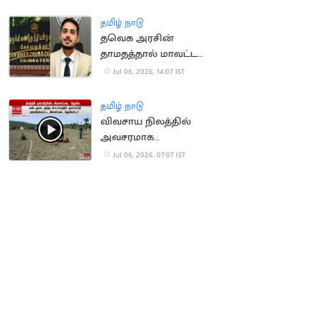
மீண்டும் வாய்ப்பு'
தமிழ் நாடு
தவெக அரசின்
தாமதத்தால் மாவட்ட
ஆட்சியருக்கு ரூ.80,000
Jul 06, 2026, 14:07 IST
அபராதம்
தமிழ் நாடு
விவசாய நிலத்தில்
அவசரமாக
தரையிறங்கிய
Jul 06, 2026, 07:07 IST
விமானப்படை
ஹெலிகாப்டர்