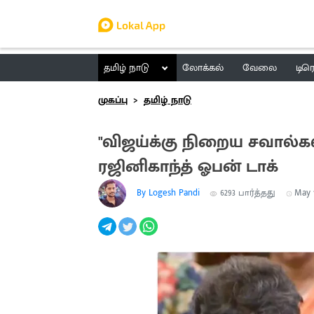
தமிழ் நாடு
லோக்கல்
வேலை
டிர
முகப்பு
தமிழ் நாடு
"விஜய்க்கு நிறைய சவால்க
ரஜினிகாந்த் ஓபன் டாக்
By Logesh Pandi
6293
பார்த்தது
May 1