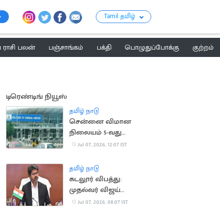
Tamil தமிழ்
ராசி பலன்
பஞ்சாங்கம்
பக்தி
பொழுதுப்போக்கு
குற்றம்
டிரெண்டிங் நியூஸ்
தமிழ் நாடு
சென்னை விமான
நிலையம் 5-வது
இடத்தையும் இழக்கும்
Jul 07, 2026, 12:07 IST
அபாயம்
தமிழ் நாடு
கடலூர் விபத்து:
முதல்வர் விஜய்
ஆறுதல், நிதியுதவி
Jul 07, 2026, 08:07 IST
அறிவிப்பு