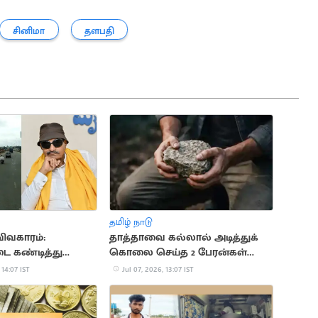
சினிமா
தளபதி
தமிழ் நாடு
ிவகாரம்:
தாத்தாவை கல்லால் அடித்துக்
டை கண்டித்து
கொலை செய்த 2 பேரன்கள்
நாகராஜ் போராட்டம்
கைது
 14:07 IST
Jul 07, 2026, 13:07 IST