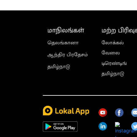
மாநிலங்கள்
மற்ற பிரிவு
தெலங்கானா
லோக்கல்
வேலை
ஆந்திர பிரதேசம்
டிரெண்டிங்
தமிழ்நாடு
தமிழ்நாடு