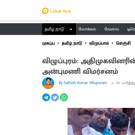
தமிழ் நாடு
லோக்கல்
வேலை
டிர
முகப்பு
தமிழ் நாடு
விழுப்புரம்
செஞ்சி
விழுப்புரம்: அதிமுகவினரி
அன்புமணி விமர்சனம்
By Sathish Kumar Villupuram
761
பார்த்த