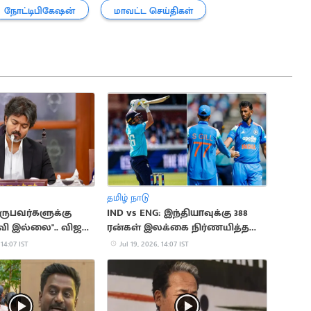
நோட்டிபிகேஷன்
மாவட்ட செய்திகள்
தமிழ் நாடு
வருபவர்களுக்கு
IND vs ENG: இந்தியாவுக்கு 388
ி இல்லை".. விஜய்
ரன்கள் இலக்கை நிர்ணயித்த
ரவு
இங்கிலாந்து
 14:07 IST
Jul 19, 2026, 14:07 IST