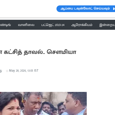
ஆப்பை டவுன்லோட் செய்யவும்
ெண்டிங்
வானிலை
பட்ஜெட் 2023-24
ஆரோக்கியம்
இன்றைய 
ன் கட்சித் தாவல்.. சௌமியா
து
May 28, 2026, 13:05 IST