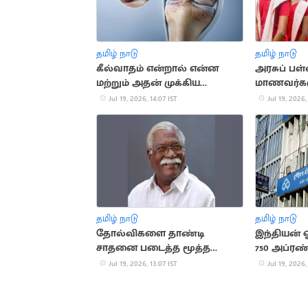
தமிழ் நாடு
தமிழ் நாடு
கீல்வாதம் என்றால் என்ன
அரசுப் பள்
மற்றும் அதன் முக்கிய
மாணவர்களு
அறிகுறிகள்
சீருடை - அ
Jul 19, 2026, 14:07 IST
Jul 19, 2026,
ராஜ்மோகன
தமிழ் நாடு
தமிழ் நாடு
தோல்விகளை தாண்டி
இந்தியன் 
சாதனை படைத்த மூத்த
750 அப்ரண
தலைவர் எம்.ஆர்.காந்தி
பணியிடங்
Jul 19, 2026, 13:07 IST
Jul 19, 2026,