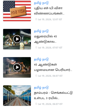
அதிகரிக்க வாய்ப்பு
தமிழ் நாடு
புதிய எச்-1பி விசா
விண்ணப்பங்கள்
ஏற்கப்படாது என
Jul 19, 2026, 12:07 IST
அமெரிக்கா அறிவிப்பு
தமிழ் நாடு
மதுரையில் 45
ஆண்டுகால
பழமையான பெரியார்
Jul 19, 2026, 07:07 IST
ஆர்ச் இடித்து அகற்றம்
தமிழ் நாடு
45 ஆண்டுகள்
பழமையான பெரியார்
ஆர்ச் அகற்றம்
Jul 19, 2026, 06:07 IST
தமிழ் நாடு
தாம்பரம் - செங்கல்பட்டு
உள்பட 3 ரயில்
திட்டங்களுக்கு ஒப்புதல்
Jul 19, 2026, 06:07 IST