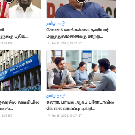
தமிழ் நாடு
ளி
சோனம் வாங்சுக்கை தனியார்
க்கு புதிய
மருத்துவமனைக்கு மாற்ற
மைச்சர்
டெல்லி உயர்நீதிமன்றம் மறுப்பு
 14:07 IST
Jul 19, 2026, 13:07 IST
்
தமிழ் நாடு
ஓவர்சீஸ் வங்கியில்
கனரா, பாங்க் ஆஃப் பரோடாவில்
்டீஸ்
வேலைவாய்ப்பு: டிகிரி
கள்
முடித்தவர்கள்
 13:07 IST
Jul 19, 2026, 13:07 IST
விண்ணப்பிக்கலாம்