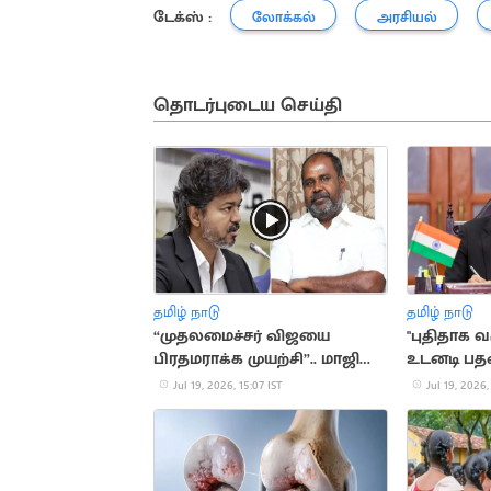
டேக்ஸ் :
லோக்கல்
அரசியல்
தொடர்புடைய செய்தி
தமிழ் நாடு
தமிழ் நாடு
“முதலமைச்சர் விஜயை
"புதிதாக 
பிரதமராக்க முயற்சி”.. மாஜி
உடனடி பதவ
அமைச்சர் உதயகுமார் பேச்சு
கறார் உத்த
Jul 19, 2026, 15:07 IST
Jul 19, 2026,