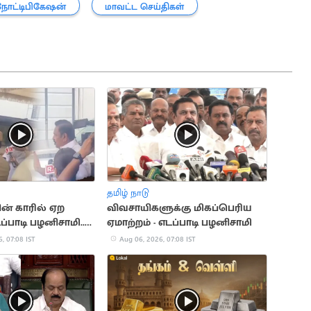
நோட்டிபிகேஷன்
மாவட்ட செய்திகள்
தமிழ் நாடு
ன் காரில் ஏற
விவசாயிகளுக்கு மிகப்பெரிய
்பாடி பழனிசாமி..
ஏமாற்றம் - எடப்பாடி பழனிசாமி
ுவாரஸ்யம்
, 07:08 IST
Aug 06, 2026, 07:08 IST