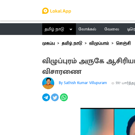
தமிழ் நாடு
லோக்கல்
வேலை
டிர
முகப்பு
தமிழ் நாடு
விழுப்புரம்
செஞ்சி
விழுப்புரம் அருகே ஆசிர
விசாரணை
By Sathish Kumar Villupuram
597
பார்த்த