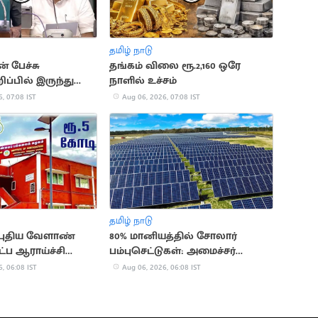
தமிழ் நாடு
் பேச்சு
தங்கம் விலை ரூ.2,160 ஒரே
ப்பில் இருந்து
நாளில் உச்சம்
் - சபாநாயகர்
, 07:08 IST
Aug 06, 2026, 07:08 IST
தமிழ் நாடு
 புதிய வேளாண்
80% மானியத்தில் சோலார்
்ப ஆராய்ச்சி
பம்புசெட்டுகள்: அமைச்சர்
வினோத் அறிவிப்பு
, 06:08 IST
Aug 06, 2026, 06:08 IST