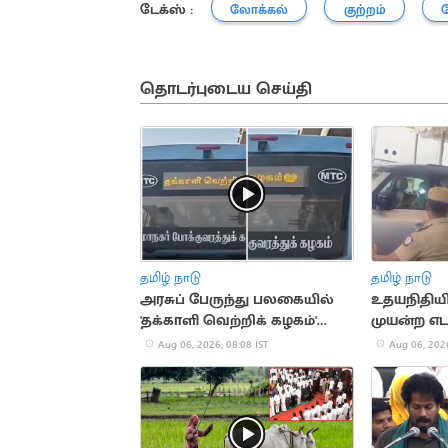
டேக்ஸ் :
லோக்கல்
குற்றம்
தொடர்புடைய செய்தி
தமிழ் நாடு
தமிழ் நாடு
அரசுப் பேருந்து பலகையில்
உதயநிதியி
'தக்காளி வெற்றிக் கழகம்'
முயன்ற எடப
வாசகம்.. வைரல்
மீண்டும் ச
Aug 06, 2026, 08:08 IST
Aug 06, 2026