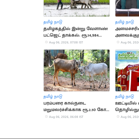
தமிழ் நாடு
தமிழ் நாடு
தமிழகத்தில் இன்று வேளாண்
அமைச்சரின
பட்ஜெட் தாக்கல்: ரூ.14,984
அவைக்குறி
கோடி ஒதுக்கீடு
நீக்கப்படும
Aug 06, 2026, 07:08 IST
Aug 06, 2026
தமிழ் நாடு
தமிழ் நாடு
பரம்பரை கால்நடை
ஊட்டியில்
மறுமலர்ச்சிக்காக ரூ.2.50 கோடி
தொழில்நுட
ஒதுக்கீடு
மையம்
Aug 06, 2026, 06:08 IST
Aug 06, 2026