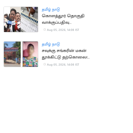
தமிழ் நாடு
கொளத்தூர் தொகுதி
வாக்குப்பதிவு
இயந்திரங்கள்
Aug 05, 2026, 14:08 IST
பரிசோதனை இன்றுடன்
நிறைவு
தமிழ் நாடு
சவுக்கு சங்கரின் மகன்
தூக்கிட்டு தற்கொலை!
காரணம் என்ன?
Aug 05, 2026, 14:08 IST