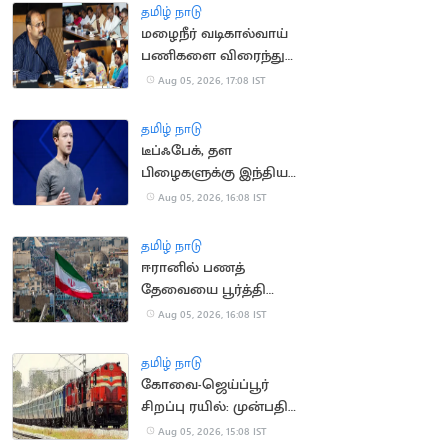
தமிழ் நாடு
மழைநீர் வடிகால்வாய்
பணிகளை விரைந்து
முடிக்க உத்தரவு
Aug 05, 2026, 17:08 IST
தமிழ் நாடு
டீப்ஃபேக், தள
பிழைகளுக்கு இந்திய
அரசிடம் மன்னிப்பு
Aug 05, 2026, 16:08 IST
கேட்ட மார்க் சக்கர்பெர்க்
தமிழ் நாடு
ஈரானில் பணத்
தேவையை பூர்த்தி
செய்ய திண்டாடும்
Aug 05, 2026, 16:08 IST
மக்கள்
தமிழ் நாடு
கோவை-ஜெய்ப்பூர்
சிறப்பு ரயில்: முன்பதிவு
நாளை தொடக்கம்
Aug 05, 2026, 15:08 IST