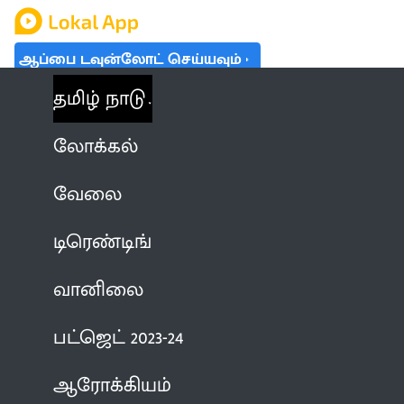
ஆப்பை டவுன்லோட் செய்யவும்
தமிழ் நாடு
லோக்கல்
வேலை
டிரெண்டிங்
வானிலை
பட்ஜெட் 2023-24
ஆரோக்கியம்