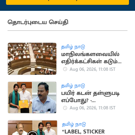
தொடர்புடைய செய்தி
தமிழ் நாடு
மாநிலங்களவையில்
எதிர்க்கட்சிகள் கடும்
அமளியால் அவை
Aug 06, 2026, 11:08 IST
ஒத்திவைப்பு
தமிழ் நாடு
பயிர் கடன் தள்ளுபடி
எப்போது? -
வேளாண்துறை
Aug 06, 2026, 11:08 IST
செயலாளர் விளக்கம்
தமிழ் நாடு
“LABEL, STICKER