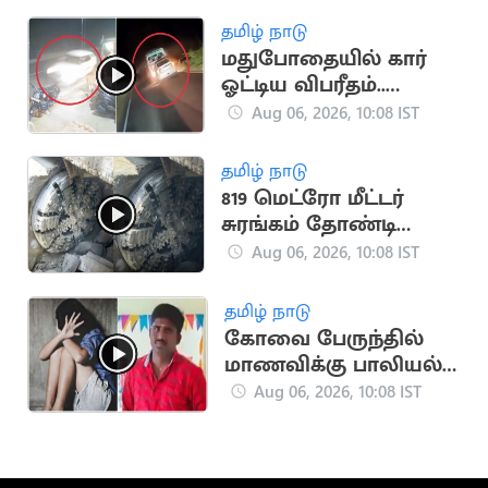
தமிழ் நாடு
மதுபோதையில் கார்
ஓட்டிய விபரீதம்..
தூத்துக்குடியில்
Aug 06, 2026, 10:08 IST
ஒருவர் பலி
தமிழ் நாடு
819 மெட்ரோ மீட்டர்
சுரங்கம் தோண்டி
நீலகிரி இயந்திரம்
Aug 06, 2026, 10:08 IST
சாதனை
தமிழ் நாடு
கோவை பேருந்தில்
மாணவிக்கு பாலியல்
தொல்லை.. காவலர்
Aug 06, 2026, 10:08 IST
சஸ்பெண்ட்