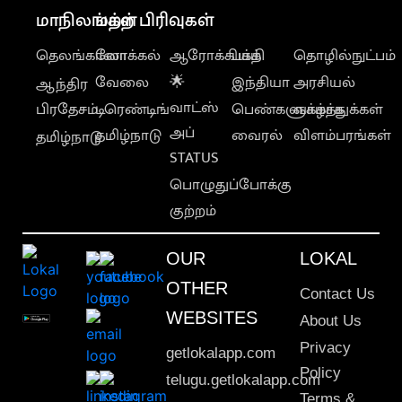
மாநிலங்கள்
மற்ற பிரிவுகள்
தெலங்கானா
லோக்கல்
ஆரோக்கியம்
பக்தி
தொழில்நுட்பம்
வேலை
🌟
இந்தியா
அரசியல்
ஆந்திர
வாட்ஸ்
பிரதேசம்
டிரெண்டிங்
பெண்களுக்காக
வாழ்த்துக்கள்
அப்
தமிழ்நாடு
வைரல்
விளம்பரங்கள்
தமிழ்நாடு
STATUS
பொழுதுப்போக்கு
குற்றம்
OUR
LOKAL
OTHER
Contact Us
WEBSITES
About Us
Privacy
getlokalapp.com
Policy
telugu.getlokalapp.com
Terms &