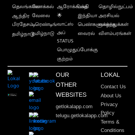
தெலங்கானா
லோக்கல்
ஆரோக்கியம்
பக்தி
தொழில்நுட்பம்
வேலை
🌟
இந்தியா
அரசியல்
ஆந்திர
வாட்ஸ்
பிரதேசம்
டிரெண்டிங்
பெண்களுக்காக
வாழ்த்துக்கள்
அப்
தமிழ்நாடு
வைரல்
விளம்பரங்கள்
தமிழ்நாடு
STATUS
பொழுதுப்போக்கு
குற்றம்
OUR
LOKAL
OTHER
Contact Us
WEBSITES
About Us
Privacy
getlokalapp.com
Policy
telugu.getlokalapp.com
Terms &
Conditions