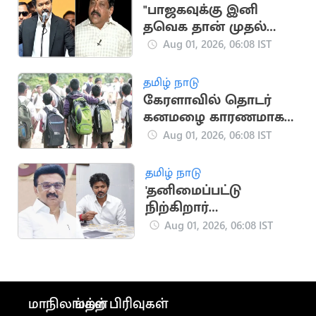
"பாஜகவுக்கு இனி
தவெக தான் முதல்
எதிரி".. நயினார்
Aug 01, 2026, 06:08 IST
நாகேந்திரன்
தமிழ் நாடு
கேரளாவில் தொடர்
கனமழை காரணமாக
பள்ளி,
Aug 01, 2026, 06:08 IST
கல்லூரிகளுக்கு
விடுமுறை
தமிழ் நாடு
'தனிமைப்பட்டு
நிற்கிறார்
முதலமைச்சர்' -
Aug 01, 2026, 06:08 IST
மு.க.ஸ்டாலின்
விமர்சனம்
மாநிலங்கள்
மற்ற பிரிவுகள்