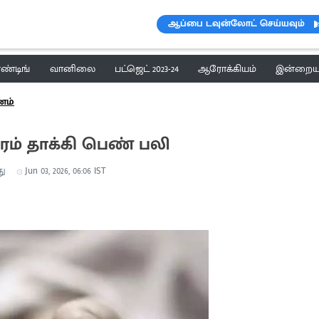
ஆப்பை டவுன்லோட் செய்யவும்
ெண்டிங்
வானிலை
பட்ஜெட் 2023-24
ஆரோக்கியம்
இன்றைய 
னம்
ம் தாக்கி பெண் பலி
து
Jun 03, 2026, 06:06 IST