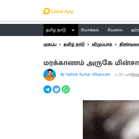
தமிழ் நாடு
லோக்கல்
வேலை
டிர
முகப்பு
தமிழ் நாடு
விழுப்புரம்
திண்டிவ
மரக்காணம் அருகே மின்சார
By Sathish Kumar Villupuram
577
பார்த்த