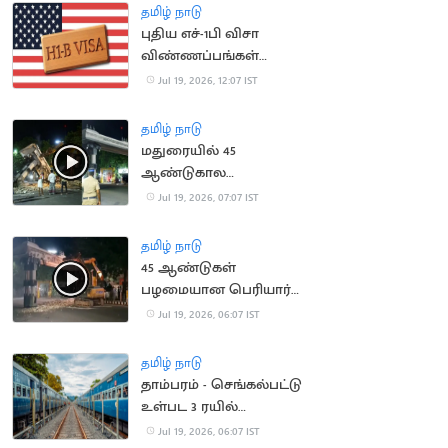
அதிகரிக்க வாய்ப்பு
தமிழ் நாடு
புதிய எச்-1பி விசா
விண்ணப்பங்கள்
ஏற்கப்படாது என
Jul 19, 2026, 12:07 IST
அமெரிக்கா அறிவிப்பு
தமிழ் நாடு
மதுரையில் 45
ஆண்டுகால
பழமையான பெரியார்
Jul 19, 2026, 07:07 IST
ஆர்ச் இடித்து அகற்றம்
தமிழ் நாடு
45 ஆண்டுகள்
பழமையான பெரியார்
ஆர்ச் அகற்றம்
Jul 19, 2026, 06:07 IST
தமிழ் நாடு
தாம்பரம் - செங்கல்பட்டு
உள்பட 3 ரயில்
திட்டங்களுக்கு ஒப்புதல்
Jul 19, 2026, 06:07 IST