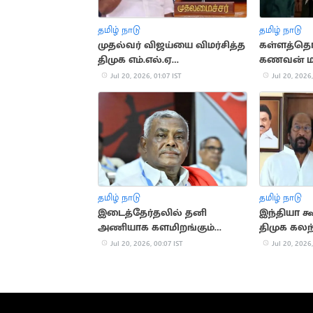
தமிழ் நாடு
தமிழ் நாடு
முதல்வர் விஜய்யை விமர்சித்த
கள்ளத்தொட
திமுக எம்.எல்.ஏ
கணவன் மர
மார்க்கண்டேயன் கைது
கடித்து த
Jul 20, 2026, 01:07 IST
Jul 20, 2026,
தமிழ் நாடு
தமிழ் நாடு
இடைத்தேர்தலில் தனி
இந்தியா கூ
அணியாக களமிறங்கும்
திமுக கல
கம்யூனிஸ்டுகள்
Jul 20, 2026, 00:07 IST
Jul 20, 2026,