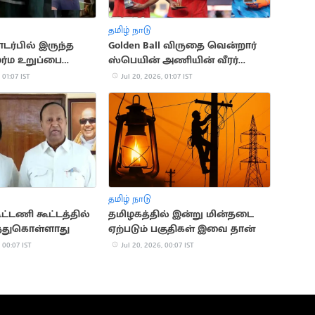
தமிழ் நாடு
ர்பில் இருந்த
Golden Ball விருதை வென்றார்
்ம உறுப்பை
ஸ்பெயின் அணியின் வீரர்
ுப்பிய மனைவி
ரோட்ரி
 01:07 IST
Jul 20, 2026, 01:07 IST
தமிழ் நாடு
ட்டணி கூட்டத்தில்
தமிழகத்தில் இன்று மின்தடை
ந்துகொள்ளாது
ஏற்படும் பகுதிகள் இவை தான்
 00:07 IST
Jul 20, 2026, 00:07 IST