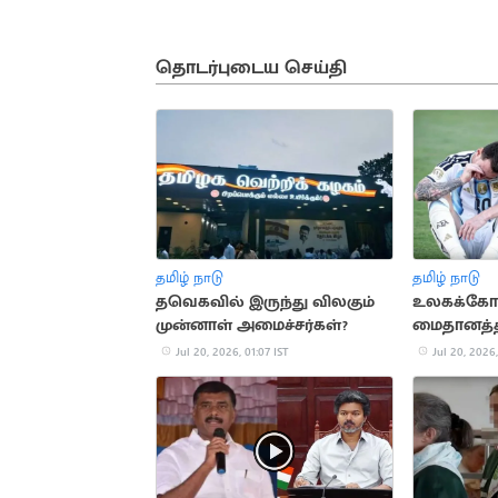
தொடர்புடைய செய்தி
தமிழ் நாடு
தமிழ் நாடு
தவெகவில் இருந்து விலகும்
உலகக்கோப
முன்னாள் அமைச்சர்கள்?
மைதானத்த
வடித்த ம
Jul 20, 2026, 01:07 IST
Jul 20, 2026,