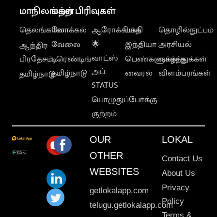
மாநிலங்கள்
மற்ற பிரிவுகள்
தெலங்கானா
லோக்கல்
ஆரோக்கியம்
பக்தி
தொழில்நுட்பம்
வேலை
🌟
இந்தியா
அரசியல்
ஆந்திர
வாட்ஸ்
பிரதேசம்
டிரெண்டிங்
பெண்களுக்காக
வாழ்த்துக்கள்
அப்
தமிழ்நாடு
வைரல்
விளம்பரங்கள்
தமிழ்நாடு
STATUS
பொழுதுப்போக்கு
குற்றம்
OUR
LOKAL
OTHER
Contact Us
WEBSITES
About Us
Privacy
getlokalapp.com
Policy
telugu.getlokalapp.com
Terms &