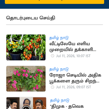
தொடர்புடைய செய்தி
தமிழ் நாடு
வீட்டிலேயே எளிய
முறையில் தக்காளி
வளர்ப்பது எப்படி?
Jul 11, 2026, 10:07 IST
தமிழ் நாடு
ரோஜா செடியில் அதிக
பூக்களை தரும் சிறந்த
இயற்கை உரங்கள்
Jul 11, 2026, 09:07 IST
தமிழ் நாடு
"திமுக - தவெக