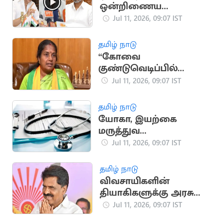
ஒன்றிணைய
வேண்டும்".. சிபிஐ
Jul 11, 2026, 09:07 IST
வீரபாண்டியன் பேட்டி
தமிழ் நாடு
“கோவை
குண்டுவெடிப்பில்
கொல்லப்பட்டோர்
Jul 11, 2026, 09:07 IST
குடும்பங்களுக்கு அரசு
வேலை வழங்க
தமிழ் நாடு
வேண்டும்”
யோகா, இயற்கை
மருத்துவ
பட்டப்படிப்பிற்கு
Jul 11, 2026, 09:07 IST
ஆன்லைனில்
விண்ணப்பங்கள்
தமிழ் நாடு
வரவேற்பு
விவசாயிகளின்
தியாகிகளுக்கு அரசு
வேலை: ஈஸ்வரன்
Jul 11, 2026, 09:07 IST
கோரிக்கை