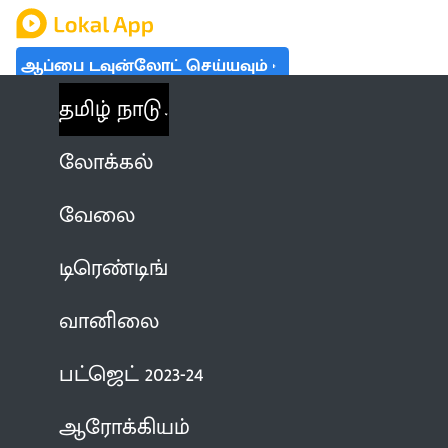
ஆப்பை டவுன்லோட் செய்யவும்
தமிழ் நாடு
லோக்கல்
வேலை
டிரெண்டிங்
வானிலை
பட்ஜெட் 2023-24
ஆரோக்கியம்