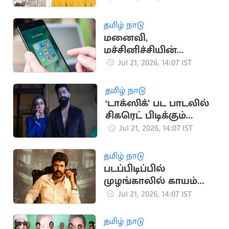
ஆதங்கம்
தமிழ் நாடு
மனைவி,
மச்சினிச்சியின்
புகைப்படங்களை
Jul 21, 2026, 14:07 IST
ஆபாசமாக பதிவிட்ட
கணவன்
தமிழ் நாடு
‘டாக்ஸிக்’ பட பாடலில்
சிகரெட் பிடிக்கும்
நயன்தாரா: சமூக
Jul 21, 2026, 14:07 IST
வலைதளங்களில்
வைரல்
தமிழ் நாடு
படப்பிடிப்பில்
முழங்காலில் காயம்
அடைந்த நடிகர்
Jul 21, 2026, 14:07 IST
பாலகிருஷ்ணா
தமிழ் நாடு