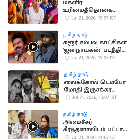
மகளிர்
உரிமைத்தொகை
உயர்கிறதா? புதிய
Jul 21, 2026, 15:07 IST
விண்ணப்பங்கள்
பெறத் திட்டம்
தமிழ் நாடு
கரூர் சம்பவ காட்சிகள்
'ஜனநாயகன்' படத்தில்
பயன்படுத்தப்பட்டதா?
Jul 21, 2026, 15:07 IST
எச்.வினோத் விளக்கம்
தமிழ் நாடு
வைக்கோல் டெம்போ
மோதி இருசக்கர
வாகனத்தில் சென்ற
Jul 21, 2026, 15:07 IST
தம்பதி பலி
தமிழ் நாடு
அமைச்சர்
கீர்த்தனாவிடம் பட்டாசு
உற்பத்தியாளர்
Jul 21, 2026, 14:07 IST