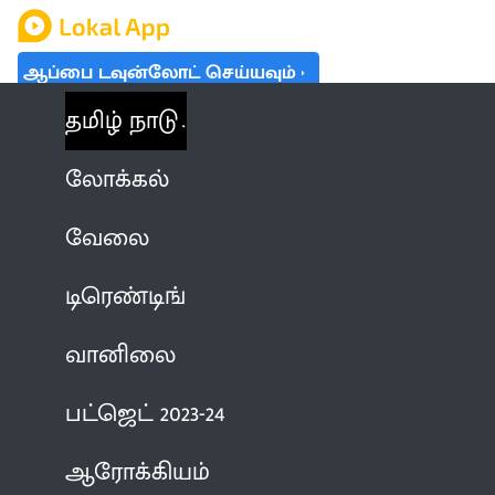
ஆப்பை டவுன்லோட் செய்யவும்
தமிழ் நாடு
லோக்கல்
வேலை
டிரெண்டிங்
வானிலை
பட்ஜெட் 2023-24
ஆரோக்கியம்