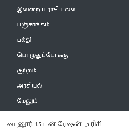
இன்றைய ராசி பலன்
பஞ்சாங்கம்
பக்தி
பொழுதுப்போக்கு
குற்றம்
அரசியல்
மேலும்
வானூர்: 1.5 டன் ரேஷன் அரிசி