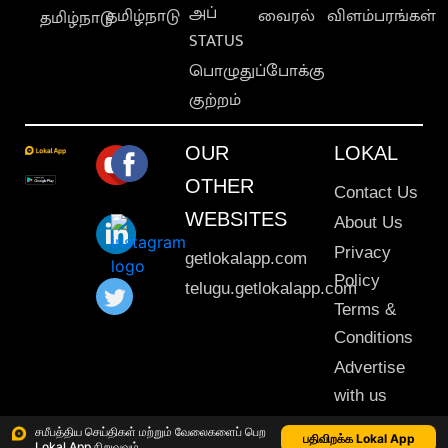
அப்
தமிழ்நாடு
வைரல்
விளம்பரங்கள்
தமிழ்நாடு
STATUS
பொழுதுப்போக்கு
குற்றம்
OUR
LOKAL
OTHER
Contact Us
WEBSITES
About Us
Privacy
getlokalapp.com
Policy
telugu.getlokalapp.com
Terms &
Conditions
Advertise
with us
Sitemap
சமீபத்திய செய்திகள் மற்றும் வேலைகளைப் பெற
பதிவிறக்க Lokal App
Lokal App நிறுவவும்
This material may not be published, transmitted, rewritten or redistributed. © 2020 Lokal App. All rights reserved.