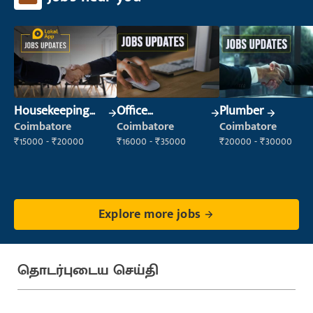
Housekeeping
Office
Plumber
Staff
Administrator
Coimbatore
Coimbatore
Coimbatore
(Housekeeping)
₹15000 - ₹20000
₹16000 - ₹35000
₹20000 - ₹30000
Explore more jobs
தொடர்புடைய செய்தி