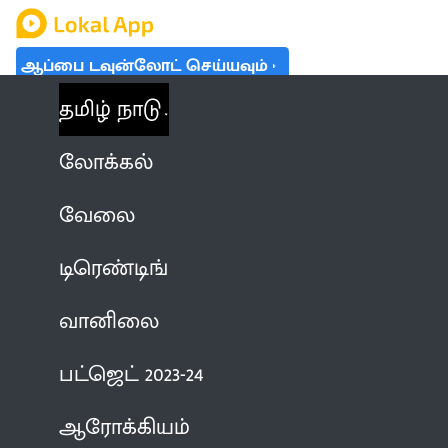
ஆப்பை டவுன்லோட் செய்யவும்
தமிழ் நாடு
லோக்கல்
வேலை
டிரெண்டிங்
வானிலை
பட்ஜெட் 2023-24
ஆரோக்கியம்