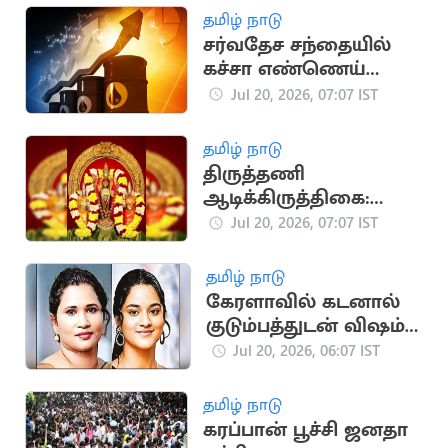
தமிழ் நாடு
சர்வதேச சந்தையில்
கச்சா எண்ணெய்
விலை உயர்வு
Jul 20, 2026, 07:07 IST
தமிழ் நாடு
திருத்தணி
ஆடிக்கிருத்திகை:
ஆகஸ்ட் 6-இல்
Jul 20, 2026, 07:07 IST
திருவள்ளூர்
மாவட்டத்திற்கு
தமிழ் நாடு
உள்ளூர் விடுமுறை
கேரளாவில் கடனால்
குடும்பத்துடன் விஷம்
அருந்திய சோகம்
Jul 20, 2026, 06:07 IST
தமிழ் நாடு
கரப்பான் பூச்சி ஜனதா