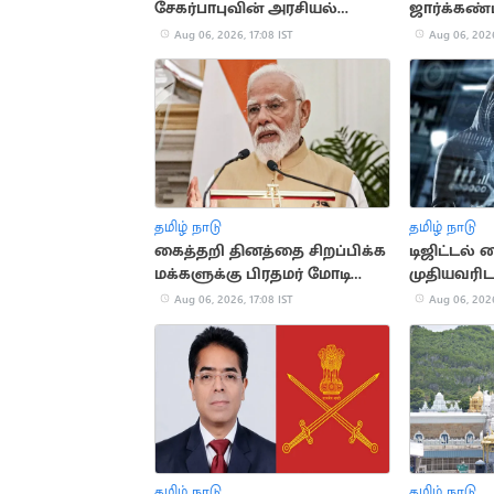
சேகர்பாபுவின் அரசியல்
ஜார்க்கண்ட
பயணம்
மாணவர்க
Aug 06, 2026, 17:08 IST
Aug 06, 2026
தமிழ் நாடு
தமிழ் நாடு
கைத்தறி தினத்தை சிறப்பிக்க
டிஜிட்டல்
மக்களுக்கு பிரதமர் மோடி
முதியவரிடம
அழைப்பு
மோசடி
Aug 06, 2026, 17:08 IST
Aug 06, 2026
தமிழ் நாடு
தமிழ் நாடு