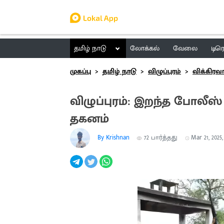
தமிழ் நாடு
லோக்கல்
வேலை
டிர
முகப்பு
தமிழ் நாடு
விழுப்புரம்
விக்கிரவ
விழுப்புரம்: இறந்த போலீஸ
தகனம்
By Krishnan
72
பார்த்தது
Mar 21, 2025,