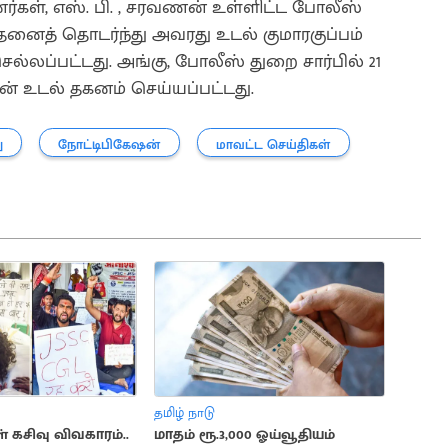
்கள், எஸ். பி. , சரவணன் உள்ளிட்ட போலீஸ்
தனைத் தொடர்ந்து அவரது உடல் குமாரகுப்பம்
்லப்பட்டது. அங்கு, போலீஸ் துறை சார்பில் 21
ன் உடல் தகனம் செய்யப்பட்டது.
ு
நோட்டிபிகேஷன்
மாவட்ட செய்திகள்
தமிழ் நாடு
 கசிவு விவகாரம்..
மாதம் ரூ.3,000 ஓய்வூதியம்