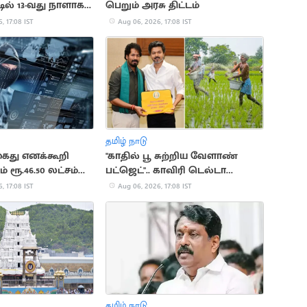
ில் 13-வது நாளாக
பெறும் அரசு திட்டம்
ள் உண்ணாவிரதம்
, 17:08 IST
Aug 06, 2026, 17:08 IST
தமிழ் நாடு
 கைது எனக்கூறி
"காதில் பூ சுற்றிய வேளாண்
் ரூ.46.50 லட்சம்
பட்ஜெட்".. காவிரி டெல்டா
விவசாயிகள் சங்கம் விமர்சனம்
, 17:08 IST
Aug 06, 2026, 17:08 IST
தமிழ் நாடு