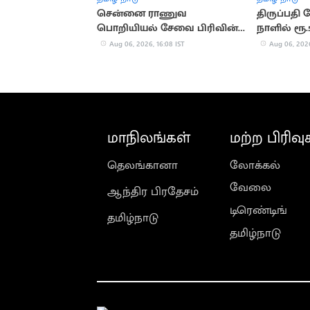
சென்னை ராணுவ
திருப்பதி
பொறியியல் சேவை பிரிவின்
நாளில் ரூ.
தலைவராக ஈஸ்வர் தத்
காணிக்க
Aug 06, 2026, 16:08 IST
Aug 06, 2026
பொறுப்பேற்பு
மாநிலங்கள்
மற்ற பிரிவு
தெலங்கானா
லோக்கல்
வேலை
ஆந்திர பிரதேசம்
டிரெண்டிங்
தமிழ்நாடு
தமிழ்நாடு