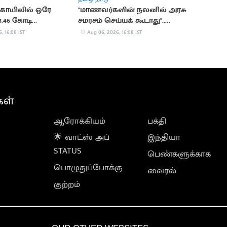
 கோயிலில் ஒரே
"மாணவர்களின் நலனில் அரசு
5.46 கோடி
சமரசம் செய்யக் கூடாது"..
ை
நயினார் நாகேந்திரன்
, 16:08 IST
Aug 06, 2026, 16:08 IST
கள்
ஆரோக்கியம்
பக்தி
🌟 வாட்ஸ் அப்
இந்தியா
STATUS
பெண்களுக்காக
பொழுதுப்போக்கு
வைரல்
குற்றம்