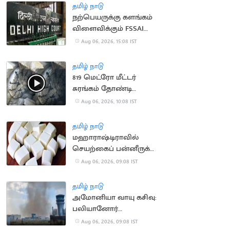
தமிழ் நாடு
நற்பெயருக்கு களங்கம்
விளைவிக்கும் FSSAI
உத்தரவு: டாபர்
Aug 06, 2026, 15:08 IST
நிறுவனம் வழக்கு
தமிழ் நாடு
819 மெட்ரோ மீட்டர்
சுரங்கம் தோண்டி
நீலகிரி இயந்திரம்
Aug 06, 2026, 10:08 IST
சாதனை
தமிழ் நாடு
மஹாராஷ்டிராவில்
செயற்கைப் பன்னீருக்கு
ஓராண்டு தடை
Aug 06, 2026, 09:08 IST
தமிழ் நாடு
அமோனியா வாயு கசிவு:
பலியானோர்
குடும்பங்களுக்கு ரூ.10
Aug 06, 2026, 09:08 IST