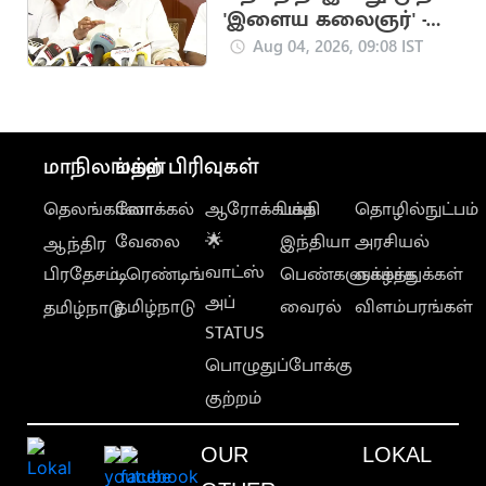
'இளைய கலைஞர்' -
ஆர்.எஸ்.பாரதி
Aug 04, 2026, 09:08 IST
அறிவிப்பு
மாநிலங்கள்
மற்ற பிரிவுகள்
தெலங்கானா
லோக்கல்
ஆரோக்கியம்
பக்தி
தொழில்நுட்பம்
வேலை
🌟
இந்தியா
அரசியல்
ஆந்திர
வாட்ஸ்
பிரதேசம்
டிரெண்டிங்
பெண்களுக்காக
வாழ்த்துக்கள்
அப்
தமிழ்நாடு
வைரல்
விளம்பரங்கள்
தமிழ்நாடு
STATUS
பொழுதுப்போக்கு
குற்றம்
OUR
LOKAL