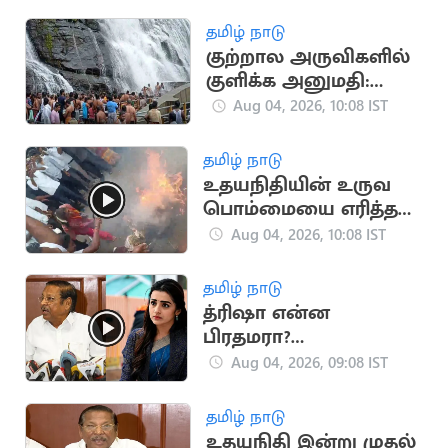
தமிழ் நாடு
குற்றால அருவிகளில்
குளிக்க அனுமதி:
சுற்றுலாப்
Aug 04, 2026, 10:08 IST
பயணிகளுக்கு
மகிழ்ச்சி
தமிழ் நாடு
உதயநிதியின் உருவ
பொம்மையை எரித்த
தவெகவினர்
Aug 04, 2026, 10:08 IST
தமிழ் நாடு
த்ரிஷா என்ன
பிரதமரா?
ஆர்.எஸ்.பாரதி கேள்வி
Aug 04, 2026, 09:08 IST
தமிழ் நாடு
உதயநிதி இன்று முதல்