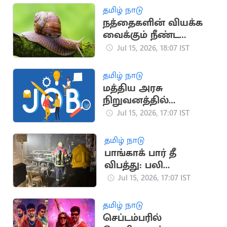
தமிழ் நாடு
நத்தைகளின் வியக்க
வைக்கும் நீண்ட
ஆயுள் கால
Jul 15, 2026, 18:07 IST
ரகசியங்கள்
தமிழ் நாடு
மத்திய அரசு
நிறுவனத்தில்
வேலைவாய்ப்பு
Jul 15, 2026, 17:07 IST
தமிழ் நாடு
பாங்காக் பார் தீ
விபத்து: பலி
எண்ணிக்கை 32 ஆக
Jul 15, 2026, 17:07 IST
உயர்வு
தமிழ் நாடு
செப்டம்பரில்