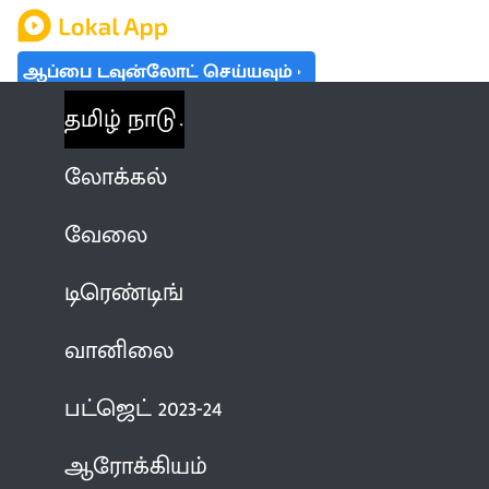
ஆப்பை டவுன்லோட் செய்யவும்
தமிழ் நாடு
லோக்கல்
வேலை
டிரெண்டிங்
வானிலை
பட்ஜெட் 2023-24
ஆரோக்கியம்