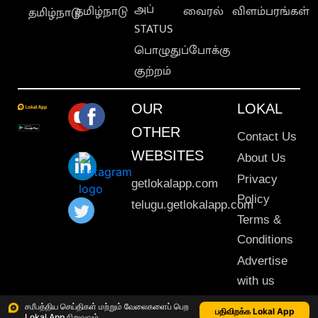
அப்
தமிழ்நாடு
வைரல்
விளம்பரங்கள்
தமிழ்நாடு
STATUS
பொழுதுப்போக்கு
குற்றம்
OUR
LOKAL
OTHER
Contact Us
WEBSITES
About Us
Privacy
getlokalapp.com
Policy
telugu.getlokalapp.com
Terms &
Conditions
Advertise
with us
Sitemap
சமீபத்திய செய்திகள் மற்றும் வேலைகளைப் பெற
பதிவிறக்க Lokal App
Lokal App நிறுவவும்
This material may not be published, transmitted, rewritten or redistributed. © 2020 Lokal App. All rights reserved.