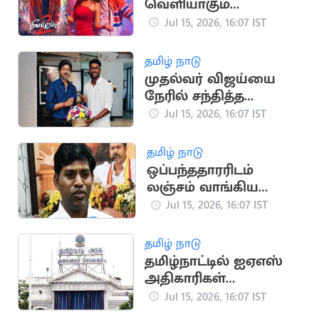
வெளியாகும்
ஹிப்ஹாப் ஆதியின்
Jul 15, 2026, 16:07 IST
'மீசையை முறுக்கு 2'
தமிழ் நாடு
முதல்வர் விஜய்யை
நேரில் சந்தித்த
கிரிக்கெட் வீரர் சாய்
Jul 15, 2026, 16:07 IST
சுதர்சன்
தமிழ் நாடு
ஒப்பந்ததாரரிடம்
லஞ்சம் வாங்கிய
தவெக ஊராட்சித்
Jul 15, 2026, 16:07 IST
தலைவர் கைது
தமிழ் நாடு
தமிழ்நாட்டில் ஐஏஎஸ்
அதிகாரிகள்
இடமாற்றம்: புதிய
Jul 15, 2026, 16:07 IST
பட்டியல் வெளியீடு