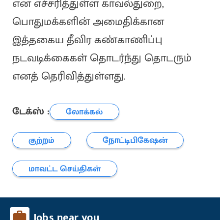
என எச்சரித்துள்ள காவல்துறை,
பொதுமக்களின் அமைதிக்கான
இத்தகைய தீவிர கண்காணிப்பு
நடவடிக்கைகள் தொடர்ந்து தொடரும்
எனத் தெரிவித்துள்ளது.
டேக்ஸ் :
லோக்கல்
குற்றம்
நோட்டிபிகேஷன்
மாவட்ட செய்திகள்
Jobs near you