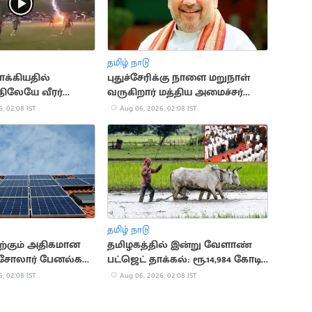
தமிழ் நாடு
ாக்கியதில்
புதுச்சேரிக்கு நாளை மறுநாள்
ிலேயே வீரர்
வருகிறார் மத்திய அமைச்சர்
- 12 பேர் காயம்
அமித் ஷா
, 02:08 IST
Aug 06, 2026, 02:08 IST
தமிழ் நாடு
ிற்கும் அதிகமான
தமிழகத்தில் இன்று வேளாண்
 சோலார் பேனல்கள்:
பட்ஜெட் தாக்கல்: ரூ.14,984 கோடி
ரசு சாதனை
ஒதுக்கீடு
, 02:08 IST
Aug 06, 2026, 02:08 IST