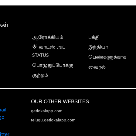
கள்
ஆரோக்கியம்
பக்தி
🌟 வாட்ஸ் அப்
இந்தியா
STATUS
பெண்களுக்காக
பொழுதுப்போக்கு
வைரல்
குற்றம்
OUR OTHER WEBSITES
getlokalapp.com
telugu.getlokalapp.com