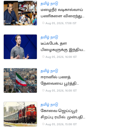
தமிழ் நாடு
மழைநீர் வடிகால்வாய்
பணிகளை விரைந்து
முடிக்க உத்தரவு
Aug 05, 2026, 17:08 IST
தமிழ் நாடு
டீப்ஃபேக், தள
பிழைகளுக்கு இந்திய
அரசிடம் மன்னிப்பு
Aug 05, 2026, 16:08 IST
கேட்ட மார்க் சக்கர்பெர்க்
தமிழ் நாடு
ஈரானில் பணத்
தேவையை பூர்த்தி
செய்ய திண்டாடும்
Aug 05, 2026, 16:08 IST
மக்கள்
தமிழ் நாடு
கோவை-ஜெய்ப்பூர்
சிறப்பு ரயில்: முன்பதிவு
நாளை தொடக்கம்
Aug 05, 2026, 15:08 IST