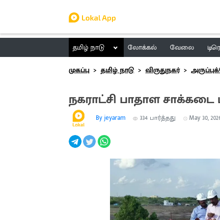
தமிழ் நாடு
லோக்கல்
வேலை
டிர
முகப்பு
தமிழ் நாடு
விருதுநகர்
அருப்பு
நகராட்சி பாதாள சாக்கடை 
By jeyaram
334
பார்த்தது
May 30, 2026