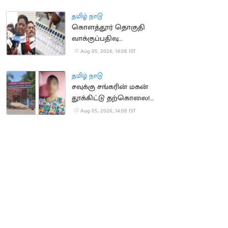
தமிழ் நாடு
கொளத்தூர் தொகுதி
வாக்குப்பதிவு
இயந்திரங்கள்
Aug 05, 2026, 14:08 IST
பரிசோதனை இன்றுடன்
நிறைவு
தமிழ் நாடு
சவுக்கு சங்கரின் மகன்
தூக்கிட்டு தற்கொலை!
காரணம் என்ன?
Aug 05, 2026, 14:08 IST