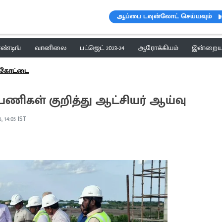
ஆப்பை டவுன்லோட் செய்யவும்
ெண்டிங்
வானிலை
பட்ஜெட் 2023-24
ஆரோக்கியம்
இன்றைய 
க்கோட்டை
பணிகள் குறித்து ஆட்சியர் ஆய்வு
, 14:05 IST