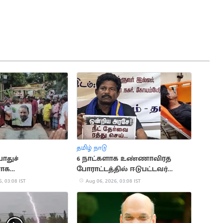
தமிழ் நாடு
ொதுச்
6 நாட்களாக உண்ணாவிரத‌
ாக
போராட்டத்தில் ஈடுபட்டவர்
லுமணி..
மயக்கம்
, 03:08 IST
Aug 06, 2026, 03:08 IST
களால் பரபரப்பு