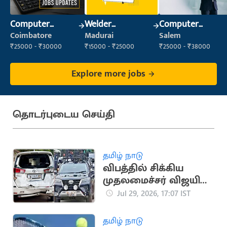
Computer
Welder
Computer
Operator
(Fabrication)
Operator
Coimbatore
Madurai
Salem
₹25000 - ₹30000
₹15000 - ₹25000
₹25000 - ₹38000
Explore more jobs
தொடர்புடைய செய்தி
தமிழ் நாடு
விபத்தில் சிக்கிய
முதலமைச்சர் விஜயின்
கான்வாய் வாகனம்
Jul 29, 2026, 17:07 IST
தமிழ் நாடு