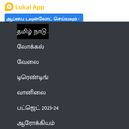
ஆப்பை டவுன்லோட் செய்யவும்
தமிழ் நாடு
லோக்கல்
வேலை
டிரெண்டிங்
வானிலை
பட்ஜெட் 2023-24
ஆரோக்கியம்