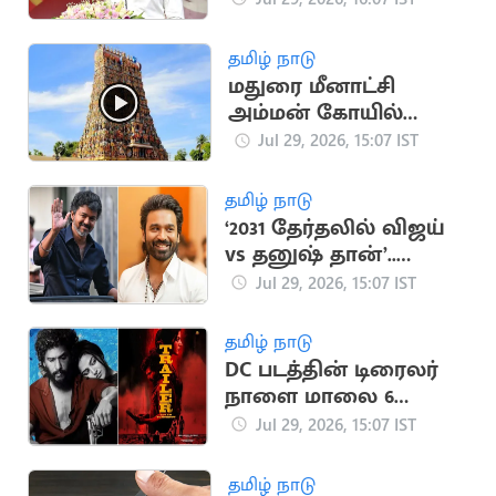
ஆதவ் அர்ஜுனா
தமிழ் நாடு
மதுரை மீனாட்சி
அம்மன் கோயில்
நிலமோசடி.. 19 பேர் மீது
Jul 29, 2026, 15:07 IST
வழக்கு
தமிழ் நாடு
‘2031 தேர்தலில் விஜய்
vs தனுஷ் தான்’..
விஜயின் ஜோதிடர்
Jul 29, 2026, 15:07 IST
கணிப்பு
தமிழ் நாடு
DC படத்தின் டிரைலர்
நாளை மாலை 6
மணிக்கு ரிலீஸ்
Jul 29, 2026, 15:07 IST
தமிழ் நாடு