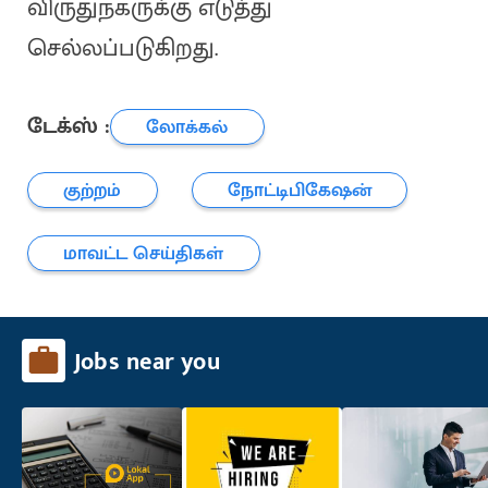
விருதுநகருக்கு எடுத்து
செல்லப்படுகிறது.
டேக்ஸ் :
லோக்கல்
குற்றம்
நோட்டிபிகேஷன்
மாவட்ட செய்திகள்
Jobs near you