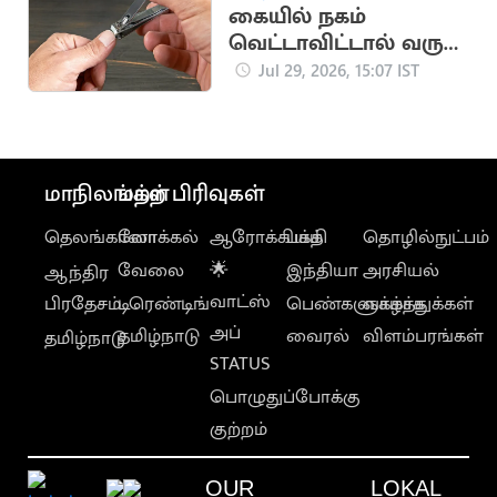
கையில் நகம்
வெட்டாவிட்டால் வரும்
பிரச்னைகள்
Jul 29, 2026, 15:07 IST
மாநிலங்கள்
மற்ற பிரிவுகள்
தெலங்கானா
லோக்கல்
ஆரோக்கியம்
பக்தி
தொழில்நுட்பம்
வேலை
🌟
இந்தியா
அரசியல்
ஆந்திர
வாட்ஸ்
பிரதேசம்
டிரெண்டிங்
பெண்களுக்காக
வாழ்த்துக்கள்
அப்
தமிழ்நாடு
வைரல்
விளம்பரங்கள்
தமிழ்நாடு
STATUS
பொழுதுப்போக்கு
குற்றம்
OUR
LOKAL