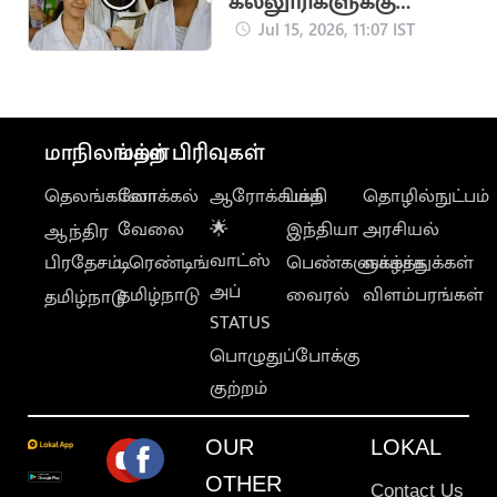
கல்லூரிகளுக்கு
கூடுதலாக 150 இடங்கள்
Jul 15, 2026, 11:07 IST
ஒதுக்கீடு
மாநிலங்கள்
மற்ற பிரிவுகள்
தெலங்கானா
லோக்கல்
ஆரோக்கியம்
பக்தி
தொழில்நுட்பம்
வேலை
🌟
இந்தியா
அரசியல்
ஆந்திர
வாட்ஸ்
பிரதேசம்
டிரெண்டிங்
பெண்களுக்காக
வாழ்த்துக்கள்
அப்
தமிழ்நாடு
வைரல்
விளம்பரங்கள்
தமிழ்நாடு
STATUS
பொழுதுப்போக்கு
குற்றம்
OUR
LOKAL
OTHER
Contact Us