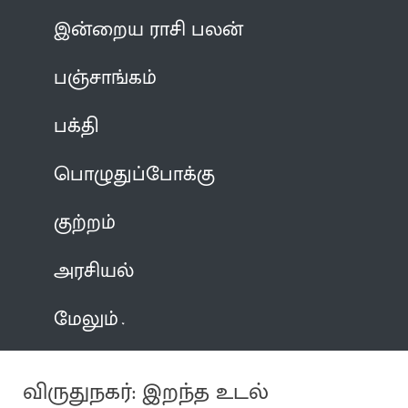
இன்றைய ராசி பலன்
பஞ்சாங்கம்
பக்தி
பொழுதுப்போக்கு
குற்றம்
அரசியல்
மேலும்
விருதுநகர்: இறந்த உடல்