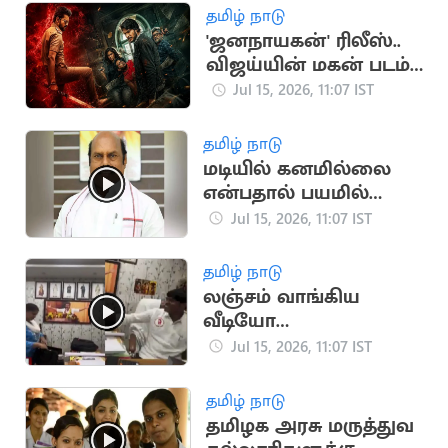
தமிழ் நாடு
'ஜனநாயகன்' ரிலீஸ்..
விஜய்யின் மகன் படம்
தள்ளிப்போக வாய்ப்பு?
Jul 15, 2026, 11:07 IST
தமிழ் நாடு
மடியில் கனமில்லை
என்பதால் பயமில்லை:
அமைச்சர் எ.வ.வேலு
Jul 15, 2026, 11:07 IST
தமிழ் நாடு
லஞ்சம் வாங்கிய
வீடியோ
வெளியானதால்
Jul 15, 2026, 11:07 IST
தவெக நிர்வாகி
வீராசாமி நீக்கம்
தமிழ் நாடு
தமிழக அரசு மருத்துவ