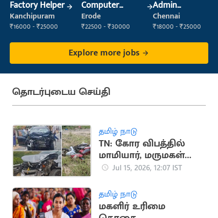
Factory Helper
Computer
Admin
Operator
Supervisor
Kanchipuram
Erode
Chennai
₹16000 - ₹25000
₹22500 - ₹30000
₹18000 - ₹25000
Explore more jobs
தொடர்புடைய செய்தி
தமிழ் நாடு
TN: கோர விபத்தில்
மாமியார், மருமகள்
பலி
Jul 15, 2026, 12:07 IST
தமிழ் நாடு
மகளிர் உரிமை