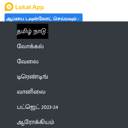
ஆப்பை டவுன்லோட் செய்யவும்
தமிழ் நாடு
லோக்கல்
வேலை
டிரெண்டிங்
வானிலை
பட்ஜெட் 2023-24
ஆரோக்கியம்