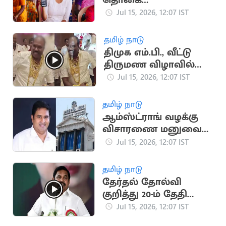
தொகை
கிடைக்காதவர்களுக்கு
Jul 15, 2026, 12:07 IST
தபால் மூலம் வரவு?
தமிழ் நாடு
திமுக எம்.பி., வீட்டு
திருமண விழாவில்
நகைகளுடன்
Jul 15, 2026, 12:07 IST
நடனமாடிய நிர்வாகி
தமிழ் நாடு
ஆம்ஸ்ட்ராங் வழக்கு
விசாரணை மனுவை
திரும்ப பெற்ற தமிழக
Jul 15, 2026, 12:07 IST
அரசு
தமிழ் நாடு
தேர்தல் தோல்வி
குறித்து 20-ம் தேதி
முதல் இபிஎஸ்
Jul 15, 2026, 12:07 IST
ஆலோசனை