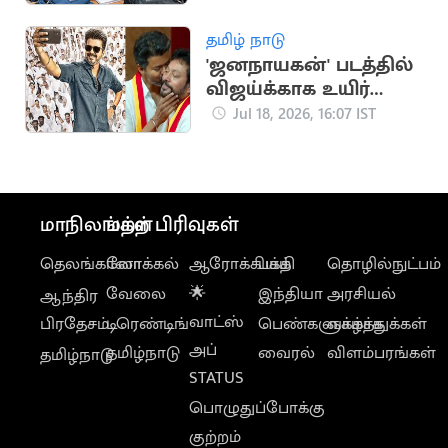
வெளியானது
தமிழ் நாடு
'ஜனநாயகன்' படத்தில்
விஜய்க்காக உயிர்
கொடுக்கும் நண்பன்
Jul 18, 2026, 16:07 IST
நான்”.. அமைச்சர்
ஸ்ரீநாத்
மாநிலங்கள்
மற்ற பிரிவுகள்
தெலங்கானா
லோக்கல்
ஆரோக்கியம்
பக்தி
தொழில்நுட்பம்
வேலை
🌟
இந்தியா
அரசியல்
ஆந்திர
வாட்ஸ்
பிரதேசம்
டிரெண்டிங்
பெண்களுக்காக
வாழ்த்துக்கள்
அப்
தமிழ்நாடு
வைரல்
விளம்பரங்கள்
தமிழ்நாடு
STATUS
பொழுதுப்போக்கு
குற்றம்