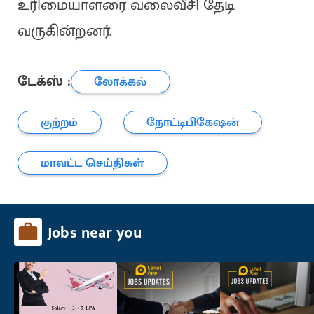
உரிமையாளரை வலைவீசி தேடி
வருகின்றனர்.
டேக்ஸ் :
லோக்கல்
குற்றம்
நோட்டிபிகேஷன்
மாவட்ட செய்திகள்
Jobs near you