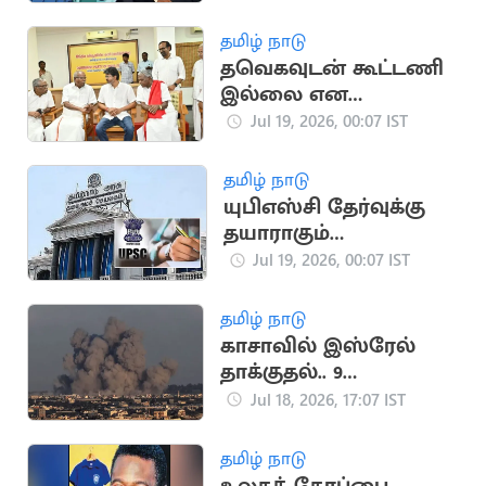
விண்ணப்பிக்கலாம்
தமிழ் நாடு
தவெகவுடன் கூட்டணி
இல்லை என
அறிவித்த CPM
Jul 19, 2026, 00:07 IST
சண்முகம்
தமிழ் நாடு
யுபிஎஸ்சி தேர்வுக்கு
தயாராகும்
மாணவர்களுக்கு
Jul 19, 2026, 00:07 IST
ரூ.7500 ஊக்கத்தொகை
தமிழ் நாடு
காசாவில் இஸ்ரேல்
தாக்குதல்.. 9
பாலஸ்தீனர்கள்
Jul 18, 2026, 17:07 IST
உயிரிழப்பு
தமிழ் நாடு