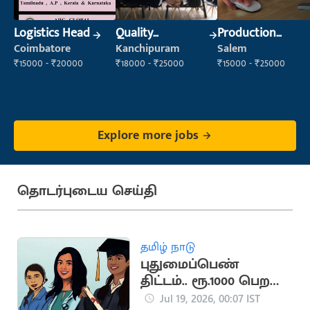
Logistics Head
Quality
Production
Inspector
Supervisor
Coimbatore
Kanchipuram
Salem
₹15000 - ₹20000
₹18000 - ₹25000
₹15000 - ₹25000
Explore more jobs
தொடர்புடைய செய்தி
தமிழ் நாடு
புதுமைப்பெண்
திட்டம்.. ரூ.1000 பெற
மாணவிகள்
Jul 19, 2026, 00:07 IST