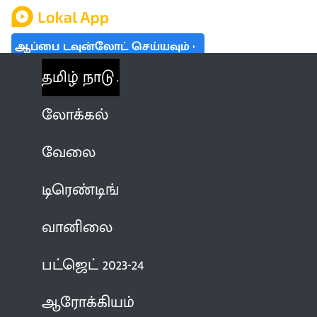
ஆப்பை டவுன்லோட் செய்யவும்
தமிழ் நாடு
லோக்கல்
வேலை
டிரெண்டிங்
வானிலை
பட்ஜெட் 2023-24
ஆரோக்கியம்