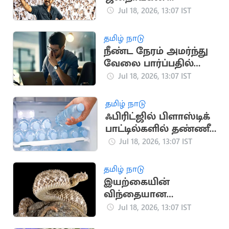
படத்திற்கான
Jul 18, 2026, 13:07 IST
முன்பதிவு
தொடங்கியது
தமிழ் நாடு
நீண்ட நேரம் அமர்ந்து
வேலை பார்ப்பதில்
மறைந்திருக்கும்
Jul 18, 2026, 13:07 IST
பேராபத்து
தமிழ் நாடு
ஃபிரிட்ஜில் பிளாஸ்டிக்
பாட்டில்களில் தண்ணீர்
வைத்து
Jul 18, 2026, 13:07 IST
குடிக்கிறீர்களா?
தமிழ் நாடு
இயற்கையின்
விந்தையான
ஸ்னைப்பர் பாம்பின்
Jul 18, 2026, 13:07 IST
அரிய பின்னணி