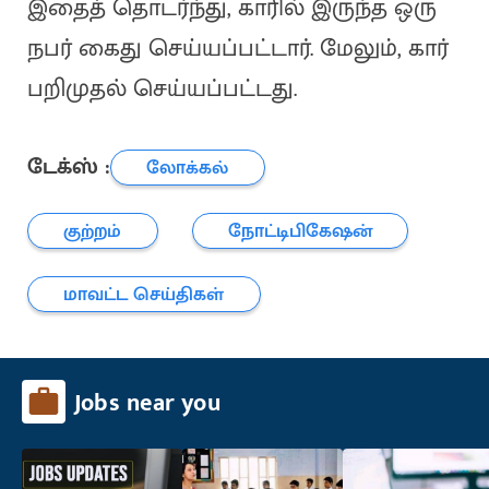
இதைத் தொடர்ந்து, காரில் இருந்த ஒரு
நபர் கைது செய்யப்பட்டார். மேலும், கார்
பறிமுதல் செய்யப்பட்டது.
டேக்ஸ் :
லோக்கல்
குற்றம்
நோட்டிபிகேஷன்
மாவட்ட செய்திகள்
Jobs near you