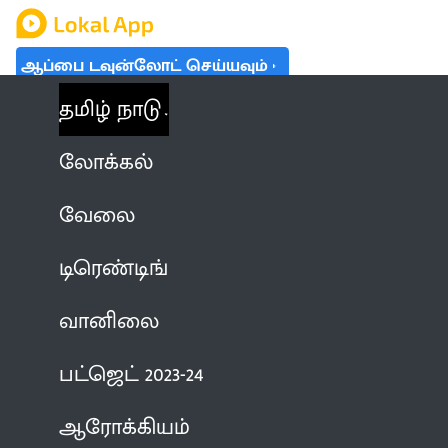
ஆப்பை டவுன்லோட் செய்யவும்
தமிழ் நாடு
லோக்கல்
வேலை
டிரெண்டிங்
வானிலை
பட்ஜெட் 2023-24
ஆரோக்கியம்