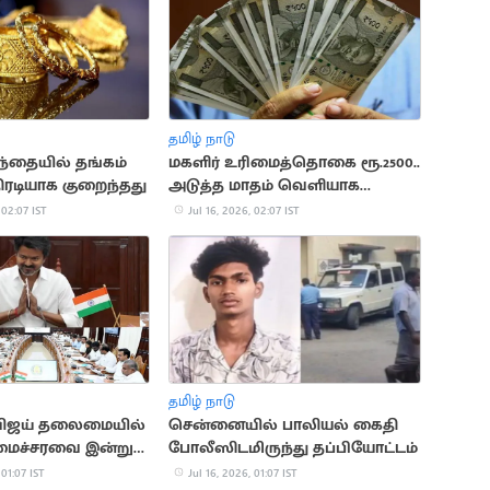
தமிழ் நாடு
ந்தையில் தங்கம்
மகளிர் உரிமைத்தொகை ரூ.2500..
ரடியாக குறைந்தது
அடுத்த மாதம் வெளியாக
வாய்ப்பு
 02:07 IST
Jul 16, 2026, 02:07 IST
தமிழ் நாடு
 விஜய் தலைமையில்
சென்னையில் பாலியல் கைதி
ைச்சரவை இன்று
போலீஸிடமிருந்து தப்பியோட்டம்
 01:07 IST
Jul 16, 2026, 01:07 IST