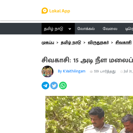
தமிழ் நாடு
லோக்கல்
வேலை
டிர
முகப்பு
தமிழ் நாடு
விருதுநகர்
சிவகாசி
சிவகாசி: 15 அடி நீள மலைப்பா
By K.Vaithilingam
559
பார்த்தது
Jul 31