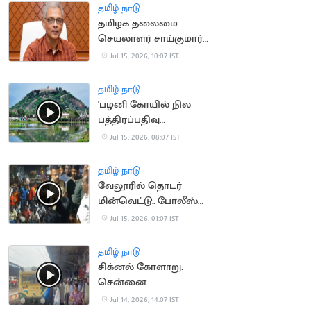
தமிழ் நாடு
தமிழக தலைமை
செயலாளர் சாய்குமார்
பதவிக்காலம் 6
Jul 15, 2026, 10:07 IST
மாதங்கள் நீட்டிப்பு
தமிழ் நாடு
'பழனி கோயில் நில
பத்திரப்பதிவு
செல்லாது'.. நீதிமன்றம்
Jul 15, 2026, 08:07 IST
தமிழ் நாடு
வேலூரில் தொடர்
மின்வெட்டு.. போலீஸ்
பேச்சால் சர்ச்சை
Jul 15, 2026, 01:07 IST
தமிழ் நாடு
சிக்னல் கோளாறு:
சென்னை
கடற்கரையில் புறநகர்
Jul 14, 2026, 14:07 IST