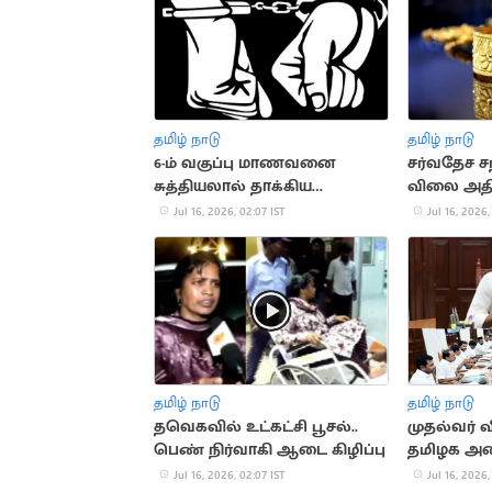
தமிழ் நாடு
தமிழ் நாடு
6-ம் வகுப்பு மாணவனை
சர்வதேச ச
சுத்தியலால் தாக்கிய
விலை அதி
உடற்பயிற்சி ஆசிரியர்
Jul 16, 2026, 02:07 IST
Jul 16, 2026,
தமிழ் நாடு
தமிழ் நாடு
தவெகவில் உட்கட்சி பூசல்..
முதல்வர்
பெண் நிர்வாகி ஆடை கிழிப்பு
தமிழக அம
கூடுகிறது!
Jul 16, 2026, 02:07 IST
Jul 16, 2026,