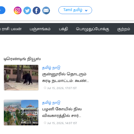
Tamil தமிழ்
ராசி பலன்
பஞ்சாங்கம்
பக்தி
பொழுதுப்போக்கு
குற்றம்
டிரெண்டிங் நியூஸ்
தமிழ் நாடு
குன்னூரில் தொடரும்
கரடி நடமாட்டம்: கூண்டு
வைக்க பொதுமக்கள்
Jul 15, 2026, 17:07 IST
கோரிக்கை
தமிழ் நாடு
பழனி கோயில் நில
விவகாரத்தில் சார்
பதிவாளர் கைதுக்கு
Jul 15, 2026, 14:07 IST
தடை