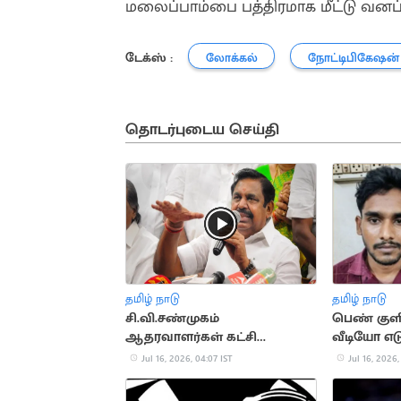
மலைப்பாம்பை பத்திரமாக மீட்டு வனப்ப
டேக்ஸ் :
லோக்கல்
நோட்டிபிகேஷன்
தொடர்புடைய செய்தி
தமிழ் நாடு
தமிழ் நாடு
சி.வி.சண்முகம்
பெண் குள
ஆதரவாளர்கள் கட்சி
வீடியோ எ
பொறுப்பில் இருந்து நீக்கம்
கைது
Jul 16, 2026, 04:07 IST
Jul 16, 2026,