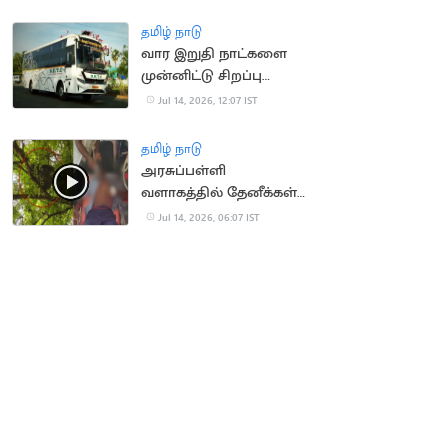
ரயில்கள் நிறுத்தம்
தமிழ் நாடு
வார இறுதி நாட்களை
முன்னிட்டு சிறப்பு
பேருந்துகள் இயக்கம்
Jul 14, 2026, 12:07 IST
தமிழ் நாடு
அரசுப்பள்ளி
வளாகத்தில் தேனீக்கள்
கொட்டி 50
Jul 14, 2026, 06:07 IST
மாணாக்கர்கள் காயம்