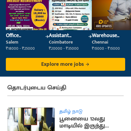
Office
Assistant
Warehouse
Maintenance
Manager
Supervisor
Salem
Coimbatore
Chennai
Staff
(Warehouse &
₹18000 - ₹25000
₹20000 - ₹35000
₹15000 - ₹15000
Fulfillment)
Explore more jobs
தொடர்புடைய செய்தி
தமிழ் நாடு
பூனையை 12வது
மாடியில் இருந்து