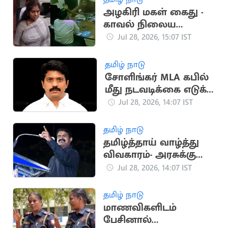
அழகிரி மகள் கைது -
காவல் நிலைய
பிணையில் விடுவிப்பு
Jul 28, 2026, 15:07 IST
தமிழ் நாடு
சோளிங்கர் MLA கபில்
மீது நடவடிக்கை எடுக்க
வேண்டும்.. திமுக Ex
Jul 28, 2026, 14:07 IST
MLA
தமிழ் நாடு
தமிழ்த்தாய் வாழ்த்து
விவகாரம்- அரசுக்கு
சீமான் கேள்வி
Jul 28, 2026, 14:07 IST
தமிழ் நாடு
மாணவிகளிடம்
பேசினால்