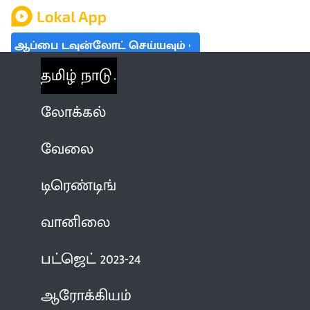
ஆப்பை டவுன்லோட் செய்யவும்
தமிழ் நாடு
லோக்கல்
வேலை
டிரெண்டிங்
வானிலை
பட்ஜெட் 2023-24
ஆரோக்கியம்