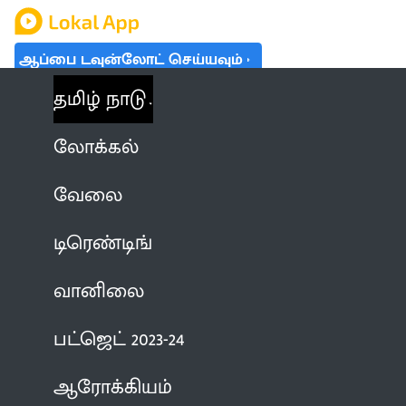
ஆப்பை டவுன்லோட் செய்யவும்
தமிழ் நாடு
லோக்கல்
வேலை
டிரெண்டிங்
வானிலை
பட்ஜெட் 2023-24
ஆரோக்கியம்