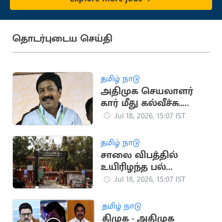
தொடர்புடைய செய்தி
தமிழ் நாடு
அதிமுக செயலாளர்
கார் மீது கல்வீச்சு..
சி.வி.சண்முகம் மீது
Jul 18, 2026, 15:07 IST
வழக்குப்பதிவு
தமிழ் நாடு
சாலை விபத்தில்
உயிரிழந்த பல்
மருத்துவரின்
Jul 18, 2026, 15:07 IST
குடும்பத்திற்கு ரூ.1.4
கோடி இழப்பீடு
தமிழ் நாடு
திமுக - அதிமுக