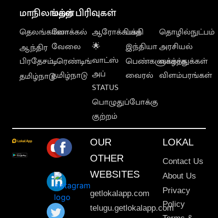
மாநிலங்கள்
மற்ற பிரிவுகள்
தெலங்கானா
லோக்கல்
ஆரோக்கியம்
பக்தி
தொழில்நுட்பம்
வேலை
🌟
இந்தியா
அரசியல்
ஆந்திர
வாட்ஸ்
பிரதேசம்
டிரெண்டிங்
பெண்களுக்காக
வாழ்த்துக்கள்
அப்
தமிழ்நாடு
வைரல்
விளம்பரங்கள்
தமிழ்நாடு
STATUS
பொழுதுப்போக்கு
குற்றம்
OUR
LOKAL
OTHER
Contact Us
WEBSITES
About Us
Privacy
getlokalapp.com
Policy
telugu.getlokalapp.com