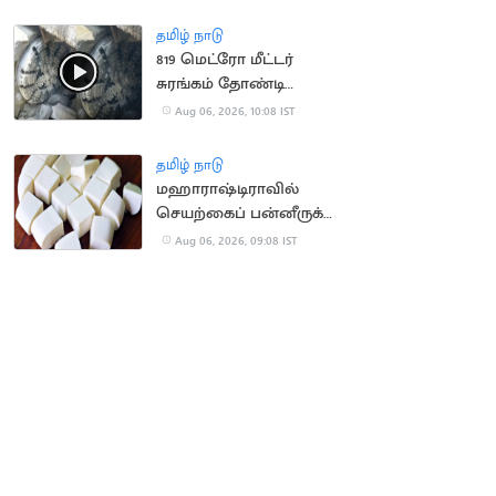
நிறுவனம் வழக்கு
தமிழ் நாடு
819 மெட்ரோ மீட்டர்
சுரங்கம் தோண்டி
நீலகிரி இயந்திரம்
Aug 06, 2026, 10:08 IST
சாதனை
தமிழ் நாடு
மஹாராஷ்டிராவில்
செயற்கைப் பன்னீருக்கு
ஓராண்டு தடை
Aug 06, 2026, 09:08 IST