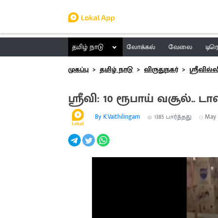
தமிழ் நாடு
லோக்கல்
வேலை
டிர
முகப்பு
தமிழ் நாடு
விருதுநகர்
ஸ்ரீவில்ல
ஶ்ரீவி: 10 ரூபாய் வசூல்..
By K.Vaithilingam
1385
பார்த்தது
May 1