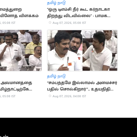
தமிழ் நாடு
ைத்துறை
"ஒரு டிஎம்சி நீர் கூட கர்நாடகா
வினோத் விளக்கம்
திறந்து விடவில்லை" - பாமக
எம்.எல்.ஏ. சௌமியா அன்புமணி
, 05:08 IST
Aug 07, 2026, 05:08 IST
தமிழ் நாடு
் அவமானத்தை
“சம்பந்தமே இல்லாமல் அமைச்சர்
மிழ்நாட்டிற்கே
பதில் சொல்கிறார்”.. உதயநிதி
 சிபிஎம் எம்எல்ஏ
காட்டம்
, 05:08 IST
Aug 07, 2026, 04:08 IST