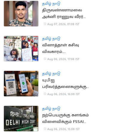
தமிழ் நாடு
திருவண்ணாமலை
அக்னி ராணுவ வீரர்
லடாக்கில் உயிரிழப்பு
Aug 07, 2026, 01:08 IST
தமிழ் நாடு
வினாத்தாள் கசிவு
விவகாரம்..
ஜார்க்கண்டில் 13-வது
Aug 06, 2026, 17:08 IST
நாளாக மாணவர்கள்
உண்ணாவிரதம்
தமிழ் நாடு
யு.பி.ஐ.
பரிவர்த்தனைகளுக்கு
மீண்டும் கட்டணம்?
Aug 06, 2026, 16:08 IST
தமிழ் நாடு
நற்பெயருக்கு களங்கம்
விளைவிக்கும் FSSAI
உத்தரவு: டாபர்
Aug 06, 2026, 15:08 IST