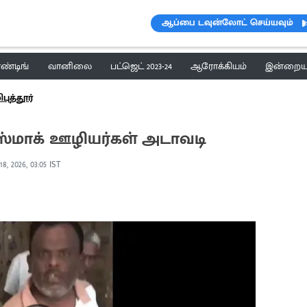
ஆப்பை டவுன்லோட் செய்யவும்
ெண்டிங்
வானிலை
பட்ஜெட் 2023-24
ஆரோக்கியம்
இன்றைய 
ிபுத்தூர்
 டாஸ்மாக் ஊழியர்கள் அடாவடி
8, 2026, 03:05 IST