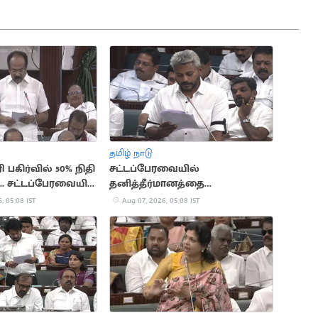
தமிழ் நாடு
ி பகிர்வில் 50% நிதி
சட்டப்பேரவையில்
.. சட்டப்பேரவையில்
தனித்தீர்மானத்தை
ன்னரசு
முன்மொழியும் நிதியமைச்சர்
, 05:08 IST
Aug 07, 2026, 05:08 IST
தல்