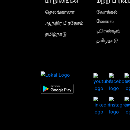
மாநிலங்கள்
மற்ற பிரிவு
தெலங்கானா
லோக்கல்
வேலை
ஆந்திர பிரதேசம்
டிரெண்டிங்
தமிழ்நாடு
தமிழ்நாடு