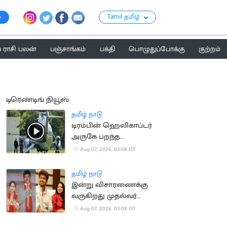
Tamil தமிழ்
ராசி பலன்
பஞ்சாங்கம்
பக்தி
பொழுதுப்போக்கு
குற்றம்
டிரெண்டிங் நியூஸ்
தமிழ் நாடு
டிரம்பின் ஹெலிகாப்டர்
அருகே பறந்த
பயணிகள் விமானம்
Aug 07, 2026, 03:08 IST
தமிழ் நாடு
இன்று விசாரணைக்கு
வருகிறது முதல்வர்
விஜய் விவாகரத்து
Aug 07, 2026, 03:08 IST
வழக்கு