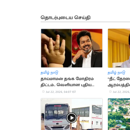
தொடர்புடைய செய்தி
தமிழ் நாடு
தமிழ் நாடு
தாய்மாமன் தங்க மோதிரம்
“நீட் தேர்
திட்டம்.. வெளியான புதிய
ஆரம்பத்தில
அப்டேட்
வந்தது திம
Jul 22, 2026, 04:07 IST
Jul 22, 2026,
மு.க.ஸ்டா