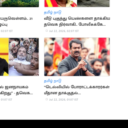
தமிழ் நாடு
ெருவெள்ளம்.. 21
வீடு புகுந்து பெண்களை தாக்கிய
ப்பு
தவெக நிர்வாகி.. போலீசுக்கே
மிரட்டல்
 02:07 IST
Jul 22, 2026, 02:07 IST
தமிழ் நாடு
ில் ஜனநாயகம்
“டெல்லியில் போராட்டக்காரர்கள்
ுகிறது” - தவெக
மீதான தாக்குதல்
கண்டனத்துக்குரியது”.. சீமான்
 01:07 IST
Jul 22, 2026, 01:07 IST