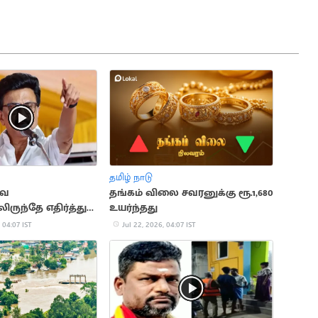
தமிழ் நாடு
வை
தங்கம் விலை சவரனுக்கு ரூ.1,680
ிருந்தே எதிர்த்து
உயர்ந்தது
ுகதான்"..
 04:07 IST
Jul 22, 2026, 04:07 IST
லின்