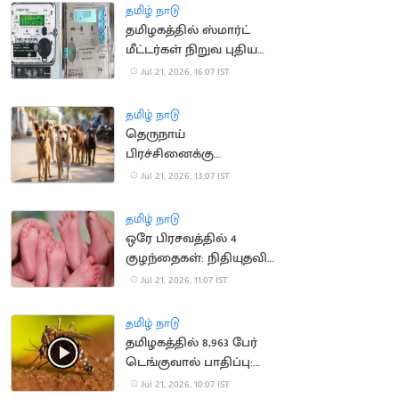
தமிழ் நாடு
தமிழகத்தில் ஸ்மார்ட்
மீட்டர்கள் நிறுவ புதிய
டெண்டர் பணிகள்
Jul 21, 2026, 16:07 IST
தொடக்கம்
தமிழ் நாடு
தெருநாய்
பிரச்சினைக்கு
நடவடிக்கை எடுத்ததாக
Jul 21, 2026, 13:07 IST
தெரியவில்லை: உயர்
நீதிமன்றம் அதிருப்தி
தமிழ் நாடு
ஒரே பிரசவத்தில் 4
குழந்தைகள்: நிதியுதவி
கோரும் ஆஸ்திரேலிய
Jul 21, 2026, 11:07 IST
குடும்பம்
தமிழ் நாடு
தமிழகத்தில் 8,963 பேர்
டெங்குவால் பாதிப்பு:
சுகாதாரத்துறை தகவல்
Jul 21, 2026, 10:07 IST