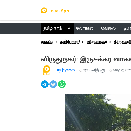
தமிழ் நாடு
லோக்கல்
வேலை
டிர
முகப்பு
தமிழ் நாடு
விருதுநகர்
திருச்சுழ
விருதுநகர்: இருசக்கர வாக
By jeyaram
979
பார்த்தது
May 27, 2026