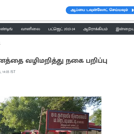
ஆப்பை டவுன்லோட் செய்யவும்
ெண்டிங்
வானிலை
பட்ஜெட் 2023-24
ஆரோக்கியம்
இன்றைய 
ி
னத்தை வழிமறித்து நகை பறிப்பு
, 14:05 IST