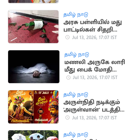
மோதல்
தமிழ் நாடு
அரசு பள்ளியில் மது
பாட்டில்கள் சிதறி
கிடந்ததால் அதிர்ச்சி
Jul 13, 2026, 17:07 IST
தமிழ் நாடு
மணலி அருகே லாரி
மீது பைக் மோதி
இளைஞர் உயிரிழப்பு
Jul 13, 2026, 17:07 IST
தமிழ் நாடு
அருள்நிதி நடிக்கும்
'அருள்வான்' படத்தின்
'வேல் செவ்வேல்'
Jul 13, 2026, 17:07 IST
பாடல் வெளியானது
தமிழ் நாடு