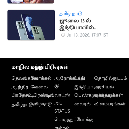
லட்சம் பேர் நீக்கம்
தமிழ் நாடு
ஜூலை 15-ல்
இந்தியாவில்
அறிமுகமாகும்
Jul 13, 2026, 17:07 IST
Motorola Edge 70 Max
மாநிலங்கள்
மற்ற பிரிவுகள்
தெலங்கானா
லோக்கல்
ஆரோக்கியம்
பக்தி
தொழில்நுட்பம்
வேலை
🌟
இந்தியா
அரசியல்
ஆந்திர
வாட்ஸ்
பிரதேசம்
டிரெண்டிங்
பெண்களுக்காக
வாழ்த்துக்கள்
அப்
தமிழ்நாடு
வைரல்
விளம்பரங்கள்
தமிழ்நாடு
STATUS
பொழுதுப்போக்கு
குற்றம்