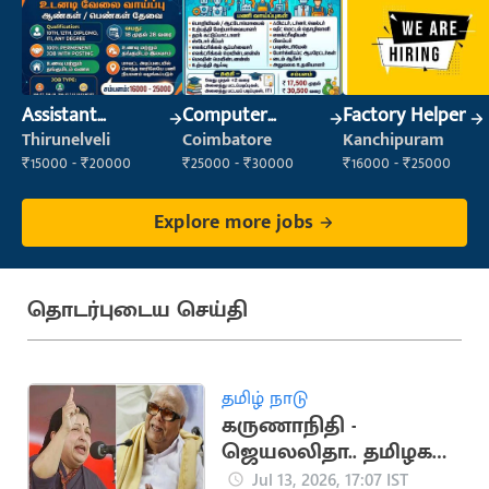
Assistant
Computer
Factory Helper
Manager
Operator
Thirunelveli
Coimbatore
Kanchipuram
₹15000 - ₹20000
₹25000 - ₹30000
₹16000 - ₹25000
Explore more jobs
தொடர்புடைய செய்தி
தமிழ் நாடு
கருணாநிதி -
ஜெயலலிதா.. தமிழக
அரசியலை உலுக்கிய
Jul 13, 2026, 17:07 IST