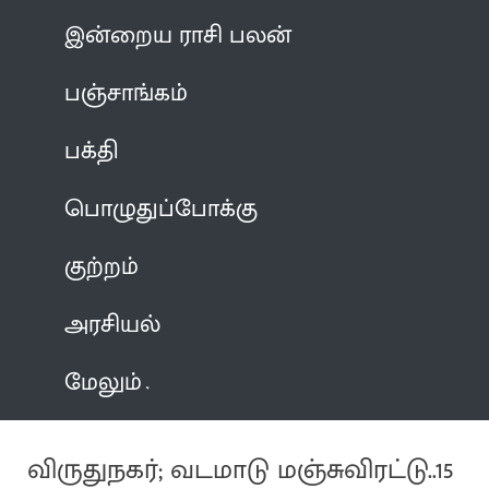
இன்றைய ராசி பலன்
பஞ்சாங்கம்
பக்தி
பொழுதுப்போக்கு
குற்றம்
அரசியல்
மேலும்
விருதுநகர்; வடமாடு மஞ்சுவிரட்டு..15