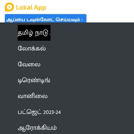
ஆப்பை டவுன்லோட் செய்யவும்
தமிழ் நாடு
லோக்கல்
வேலை
டிரெண்டிங்
வானிலை
பட்ஜெட் 2023-24
ஆரோக்கியம்