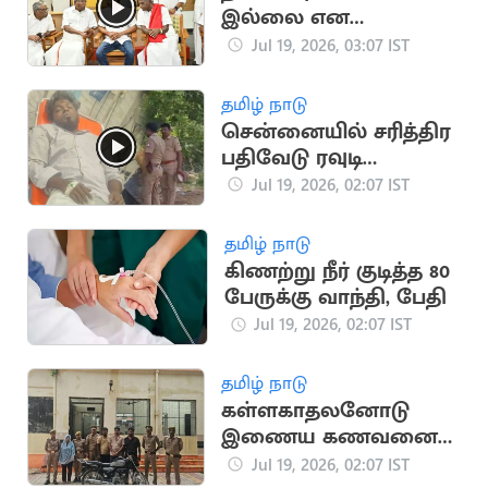
இல்லை என
அறிவித்த CPM
Jul 19, 2026, 03:07 IST
சண்முகம்
தமிழ் நாடு
சென்னையில் சரித்திர
பதிவேடு ரவுடி
துப்பாக்கியால்
Jul 19, 2026, 02:07 IST
சுட்டுப்பிடிப்பு
தமிழ் நாடு
கிணற்று நீர் குடித்த 80
பேருக்கு வாந்தி, பேதி
Jul 19, 2026, 02:07 IST
தமிழ் நாடு
கள்ளகாதலனோடு
இணைய கணவனை
பாம்பை வைத்து
Jul 19, 2026, 02:07 IST