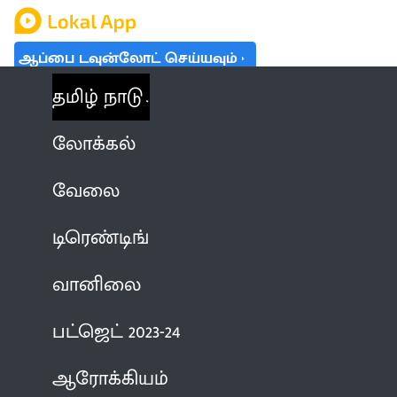
ஆப்பை டவுன்லோட் செய்யவும்
தமிழ் நாடு
லோக்கல்
வேலை
டிரெண்டிங்
வானிலை
பட்ஜெட் 2023-24
ஆரோக்கியம்