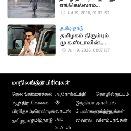
எங்கெல்லாம்
மழைக்கு வாய்ப்பு?
Jul 19, 2026, 01:07 IST
தமிழ் நாடு
தமிழகம் திரும்பும்
மு.க.ஸ்டாலின்..
வந்ததும் முதல்
Jul 19, 2026, 01:07 IST
நடவடிக்கை
மாநிலங்கள்
மற்ற பிரிவுகள்
தெலங்கானா
லோக்கல்
ஆரோக்கியம்
பக்தி
தொழில்நுட்பம்
வேலை
🌟
இந்தியா
அரசியல்
ஆந்திர
வாட்ஸ்
பிரதேசம்
டிரெண்டிங்
பெண்களுக்காக
வாழ்த்துக்கள்
அப்
தமிழ்நாடு
வைரல்
விளம்பரங்கள்
தமிழ்நாடு
STATUS